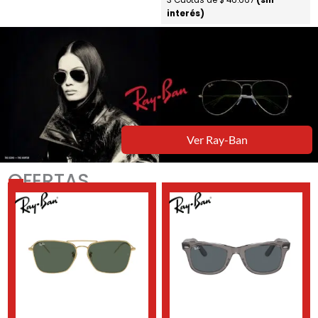
3 Cuotas de
$
46.667
(sin
interés)
Ver Ray-Ban
OFERTAS