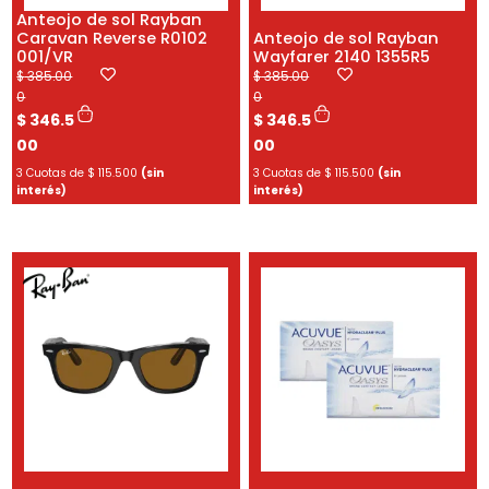
Anteojo de sol Rayban
Caravan Reverse R0102
Anteojo de sol Rayban
001/VR
Wayfarer 2140 1355R5
E
E
E
E
$
385.00
$
385.00
l
l
l
l
0
0
p
p
p
p
$
346.5
$
346.5
r
r
r
r
00
00
e
e
e
e
3 Cuotas de
$
115.500
(sin
3 Cuotas de
$
115.500
(sin
c
c
c
c
interés)
interés)
i
i
i
i
o
o
o
o
o
a
o
a
r
c
r
c
i
t
i
t
g
u
g
u
i
a
i
a
n
l
n
l
a
e
a
e
l
s
l
s
e
:
e
:
r
$
r
$
a
a
:
3
:
3