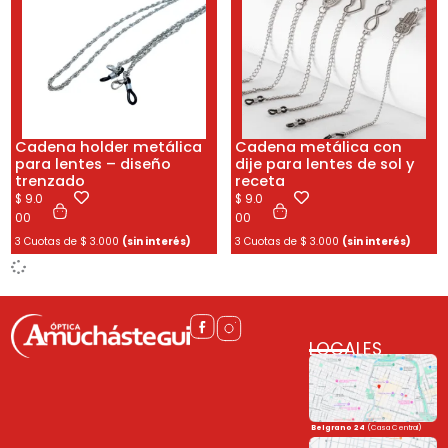
Cadena holder metálica
Cadena metálica con
para lentes – diseño
dije para lentes de sol y
trenzado
receta
$
9.0
$
9.0
00
00
3 Cuotas de
$
3.000
(sin interés)
3 Cuotas de
$
3.000
(sin interés)
LOCALES
Belgrano 24
(Casa Central)