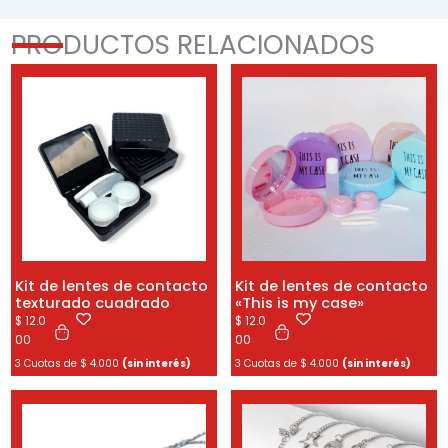
PRODUCTOS RELACIONADOS
Kit de lentes de contacto
Kit de lentes de contacto
texturado cuadrado
«This is my case»
$
12.0
$
12.0
00
00
3 Cuotas de
$
4.000
(sin interés)
3 Cuotas de
$
4.000
(sin interés)