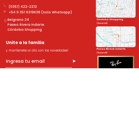
(0351) 422-2212
+54 9 351 6319638 (Solo Whatsapp)
Belgrano 24
Córdoba Shopping
(Sucursal)
Paseo Rivera Indarte
Córdoba Shopping
Unite a la familia
Paseo Rivera Indarte
y mantenete al día con las novedades!
(Sucursal)
➤
Sobre Nosotros
Legales
Novedades
Formulario de devolución
Cuidado de tus lentes
Políticas de Privacidad
Trabajá con nosotros
Términos y Reembolsos
Nuestras Garantías
Defensa al Consumidor
Formas de Pago
Política de Cambios y Devoluciones
Todo sobre tus lentes
Preguntas Frecuentes
Promociones