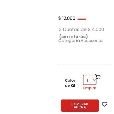
$
12.000
3 Cuotas de
$
4.000
(sin interés)
Categoría:Accesorios
Kit
Carrit
de
Color
lentes
de Kit
Limpiar
de
contacto
metalizado
COMPRAR
cuadrado
AHORA
cantidad