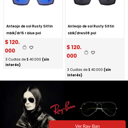
Anteojo de sol Rusty Sittin
Anteojo de sol Rusty Sittin
mblk/dr15 r.blue pol
sblk/drws08 pol
$
120.
$
120.
000
000
3 Cuotas de
$
40.000
(sin
interés)
3 Cuotas de
$
40.000
(sin
interés)
Ver Ray-Ban