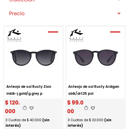
Precio
Anteojo de sol Rusty Zion
Anteojo de sol Rusty Ardigan
mblk-j.gold/g.grey p
sblk/drt25 pol
$
120.
$
99.0
000
00
3 Cuotas de
$
40.000
(sin
3 Cuotas de
$
33.000
(sin
interés)
interés)