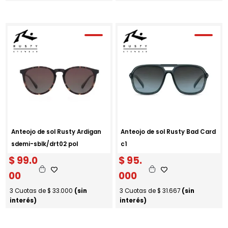
Anteojo de sol Rusty Ardigan
Anteojo de sol Rusty Bad Card
sdemi-sblk/drt02 pol
c1
$
99.0
$
95.
00
000
3 Cuotas de
$
33.000
(sin
3 Cuotas de
$
31.667
(sin
interés)
interés)