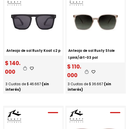
Anteojo de sol Rusty Koat c2 p
Anteojo de sol Rusty Stole
l.pink/drt-03 pol
$
140.
$
110.
000
000
3 Cuotas de
$
46.667
(sin
3 Cuotas de
$
36.667
(sin
interés)
interés)