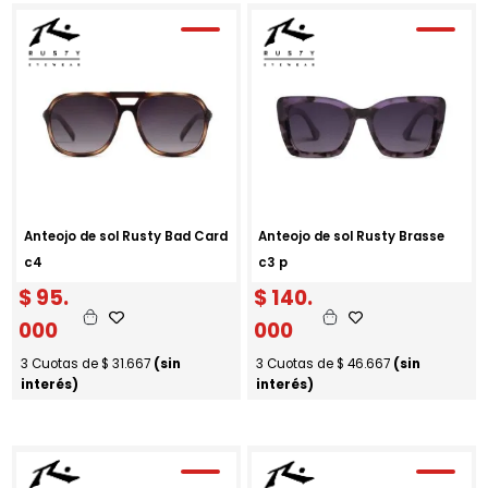
Anteojo de sol Rusty Bad Card
Anteojo de sol Rusty Brasse
c4
c3 p
$
95.
$
140.
000
000
3 Cuotas de
$
31.667
(sin
3 Cuotas de
$
46.667
(sin
interés)
interés)