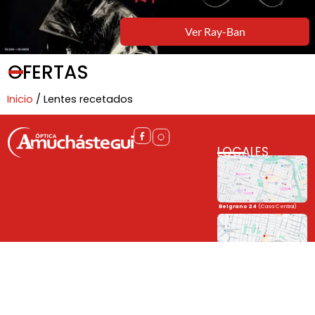
Ver Ray-Ban
OFERTAS
Inicio
/ Lentes recetados
LOCALES
Belgrano 24
(Casa Central)
Córdoba Shopping
(Sucursal)
(0351) 422-2212
+54 9 351 6319638 (Solo Whatsapp)