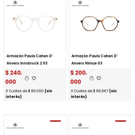
Armazón Paula Cahen D’
Armazón Paula Cahen D’
Anvers Innsbruck 2 03
Anvers Nimue 03
$
240.
$
200.
000
000
3 Cuotas de
$
80.000
(sin
3 Cuotas de
$
66.667
(sin
interés)
interés)