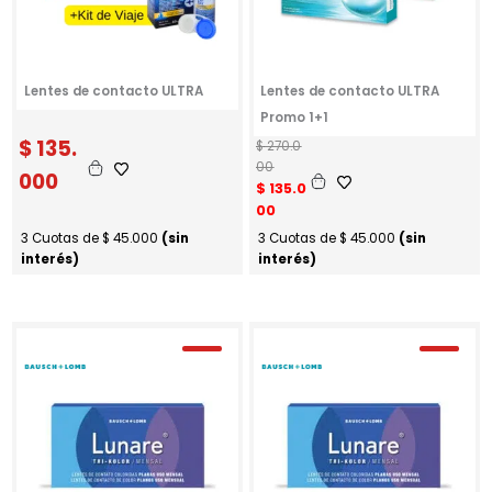
e
:
r
$
a
:
3
Lentes de contacto ULTRA
Lentes de contacto ULTRA
$
4
Promo 1+1
7
6
.
$
135.
E
E
$
270.0
6
6
l
l
00
000
0
0
p
p
$
135.0
.
0
r
r
00
0
.
e
e
3 Cuotas de
$
45.000
(sin
3 Cuotas de
$
45.000
(sin
0
c
c
interés)
interés)
0
i
i
.
o
o
o
a
r
c
i
t
g
u
i
a
n
l
a
e
l
s
e
: