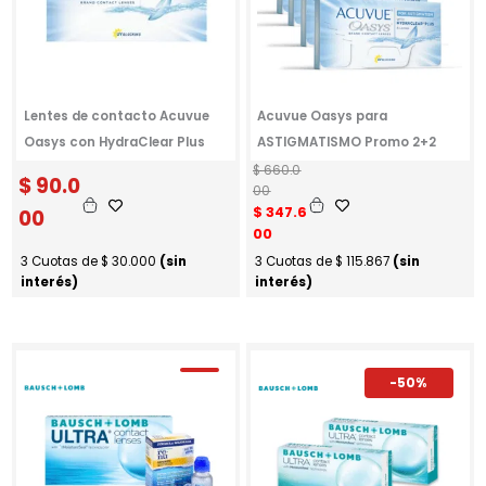
Lentes de contacto Acuvue
Acuvue Oasys para
Oasys con HydraClear Plus
ASTIGMATISMO Promo 2+2
E
E
$
660.0
$
90.0
l
l
00
p
p
$
347.6
00
r
r
00
e
e
3 Cuotas de
$
30.000
(sin
3 Cuotas de
$
115.867
(sin
c
c
interés)
interés)
i
i
o
o
o
a
r
c
i
t
-50%
g
u
i
a
n
l
a
e
l
s