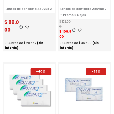
Lentes de contacto Acuvue 2
Lentes de contacto Acuvue 2
– Promo 2 Cajas
$
86.0
E
E
$
172.00
l
l
0
00
p
p
$
109.8
r
r
00
e
e
3 Cuotas de
$
28.667
(sin
3 Cuotas de
$
36.600
(sin
c
c
interés)
interés)
i
i
o
o
o
a
r
c
i
t
-40%
-33%
g
u
i
a
n
l
a
e
l
s
e
:
r
$
a
:
1