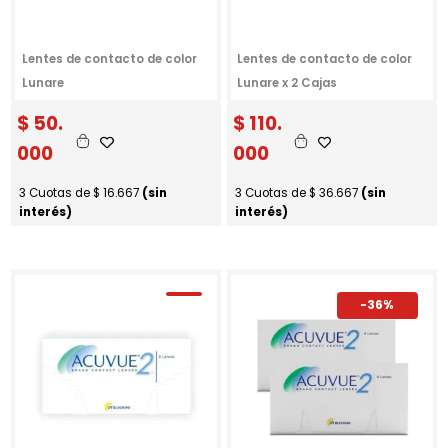
r
$
a
:
1
Lentes de contacto de color
Lentes de contacto de color
$
3
Lunare
Lunare x 2 Cajas
5
2
.
$
50.
$
110.
7
0
0
0
000
000
.
0
0
.
3 Cuotas de
$
16.667
(sin
3 Cuotas de
$
36.667
(sin
0
interés)
interés)
0
.
-36%