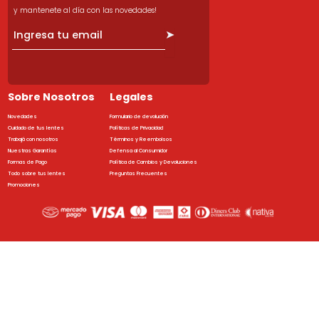
y mantenete al día con las novedades!
➤
Sobre Nosotros
Legales
Novedades
Formulario de devolución
Cuidado de tus lentes
Políticas de Privacidad
Trabajá con nosotros
Términos y Reembolsos
Nuestras Garantías
Defensa al Consumidor
Formas de Pago
Política de Cambios y Devoluciones
Todo sobre tus lentes
Preguntas Frecuentes
Promociones