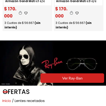
Armazón Gandi Mati c1 c/c
Armazón Gandi Mati c3 c/c
$
170.
$
170.
000
000
3 Cuotas de
$
56.667
(sin
3 Cuotas de
$
56.667
(sin
interés)
interés)
Ver Ray-Ban
OFERTAS
Inicio
/ Lentes recetados