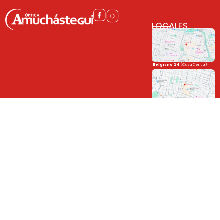
LOCALES
Belgrano 24
(Casa Central)
Córdoba Shopping
(Sucursal)
(0351) 422-2212
+54 9 351 6319638 (Solo Whatsapp)
Belgrano 24
Paseo Rivera Indarte
Paseo Rivera Indarte
(Sucursal)
Córdoba Shopping
Unite a la familia
y mantenete al día con las novedades!
➤