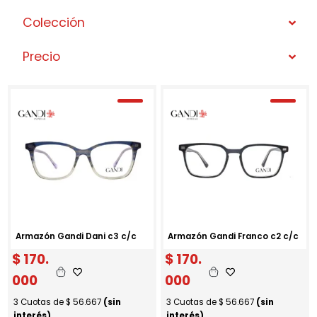
Colección
Precio
Armazón Gandi Dani c3 c/c
Armazón Gandi Franco c2 c/c
$
170.
$
170.
000
000
3 Cuotas de
$
56.667
(sin
3 Cuotas de
$
56.667
(sin
interés)
interés)