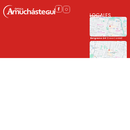
LOCALES
Belgrano 24
(Casa Central)
Córdoba Shopping
(Sucursal)
(0351) 422-2212
+54 9 351 6319638 (Solo Whatsapp)
Belgrano 24
Paseo Rivera Indarte
Paseo Rivera Indarte
(Sucursal)
Córdoba Shopping
Unite a la familia
y mantenete al día con las novedades!
➤