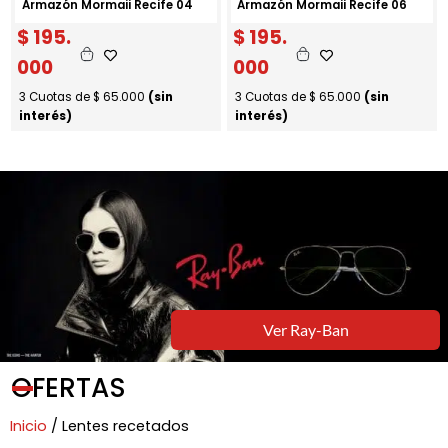
Armazón Mormaii Recife 04
Armazón Mormaii Recife 06
$
195.
$
195.
000
000
3 Cuotas de
$
65.000
(sin
3 Cuotas de
$
65.000
(sin
interés)
interés)
Ver Ray-Ban
OFERTAS
Inicio
/ Lentes recetados