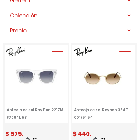
Género
Colección
Precio
Anteojo de sol Ray Ban 2217M
Anteojo de sol Rayban 3547
F7064L 53
001/51 54
$
575.
$
440.