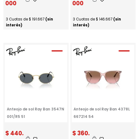
000
000
3 Cuotas de
$
191.667
(sin
3 Cuotas de
$
146.667
(sin
interés)
interés)
Anteojo de sol Ray Ban 3547N
Anteojo de sol Ray Ban 4378L
001/R5 51
667214 54
$
440.
$
360.