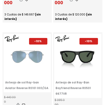
000
000
3 Cuotas de
$
146.667
(sin
3 Cuotas de
$
120.000
(sin
interés)
interés)
-10%
-10%
Anteojo de sol Ray-ban
Anteojo de sol Ray-Ban
Aviator Reverse R0101 003/GA
Boyfriend Reverse R0501
6677VR
E
E
$
440.00
E
E
$
385.0
l
l
0
l
l
00