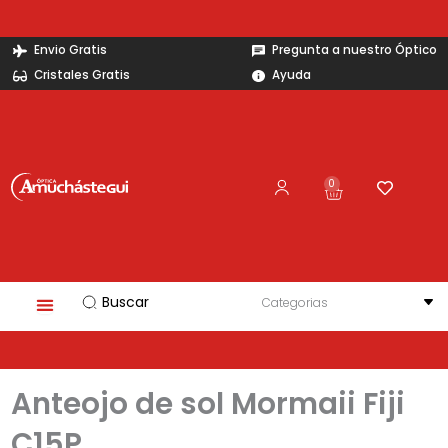
Ir
al
Envio Gratis
Pregunta a nuestro Óptico
contenido
Cristales Gratis
Ayuda
0
Carrito
Search
...
Anteojo de sol Mormaii Fiji
C15P