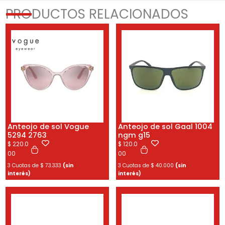
PRODUCTOS RELACIONADOS
Anteojo de sol Vogue
Anteojo de sol Gaal 1004
5294 2763
ngm g15
$
220.0
$
120.0
00
00
3 Cuotas de
$
73.333
(sin
3 Cuotas de
$
40.000
(sin
interés)
interés)