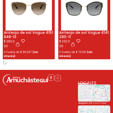
Anteojo de sol Vogue 4151
Anteojo de sol Vogue 4141
848-13
280-11
$
260.0
$
220.0
00
00
3 Cuotas de
$
86.667
(sin
3 Cuotas de
$
73.333
(sin
interés)
interés)
LOCALES
Belgrano 24
(Casa Central)