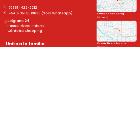
(0351) 422-2212
+54 9 351 6319638 (Solo Whatsapp)
Córdoba Shopping
(Sucursal)
Belgrano 24
Paseo Rivera Indarte
Córdoba Shopping
Unite a la familia
Paseo Rivera Indarte
(Sucursal)
y mantenete al día con las novedades!
➤
Sobre Nosotros
Legales
Novedades
Formulario de devolución
Cuidado de tus lentes
Políticas de Privacidad
Trabajá con nosotros
Términos y Reembolsos
Nuestras Garantías
Defensa al Consumidor
Formas de Pago
Política de Cambios y Devoluciones
Todo sobre tus lentes
Preguntas Frecuentes
Promociones