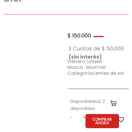
$
150.000
3 Cuotas de
$
50.000
(sin interés)
Género: Unisex
Marca : Mormaii
Categoría:Lentes de sol
Anteojo
Disponibilidad:
2
Carrit
de
disponibles
sol
-
+
Mormaii
COMPRAR
AHORA
Fiji
C15P