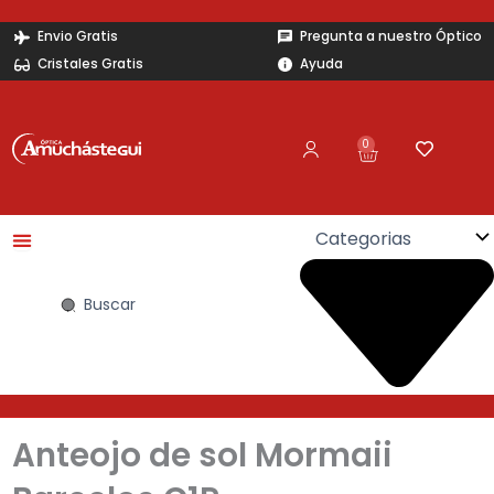
Ir
al
Envio Gratis
Pregunta a nuestro Óptico
contenido
Cristales Gratis
Ayuda
0
Carrito
Search
...
Anteojo de sol Mormaii