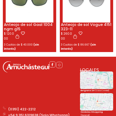
Anteojo de sol Gaal 1004
Anteojo de sol Vogue 4151
ngm g15
323-11
$
120.0
$
260.0
00
00
3 Cuotas de
$
40.000
(sin
3 Cuotas de
$
86.667
(sin
interés)
interés)
LOCALES
Belgrano 24
(Casa Central)
(0351) 422-2212
Córdoba Shopping
+54 9 351 6319638 (Solo Whatsapp)
(Sucursal)