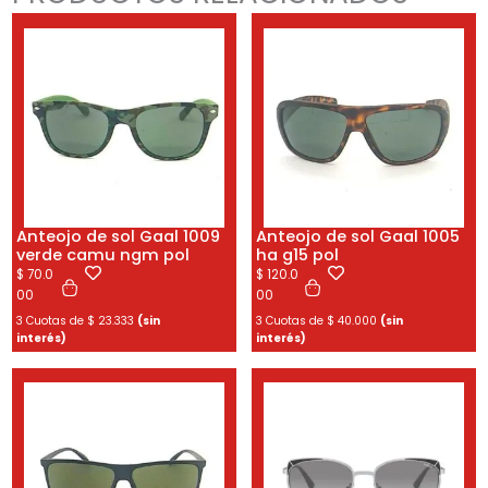
Anteojo de sol Gaal 1009
Anteojo de sol Gaal 1005
verde camu ngm pol
ha g15 pol
$
70.0
$
120.0
00
00
3 Cuotas de
$
23.333
(sin
3 Cuotas de
$
40.000
(sin
interés)
interés)