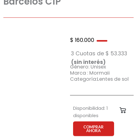
Barcelos C1P
$
160.000
3 Cuotas de
$
53.333
(sin interés)
Género: Unisex
Marca : Mormaii
Categoría:Lentes de sol
Anteojo
Disponibilidad:
1
Carri
de
disponibles
sol
Mormaii
COMPRAR
AHORA
Barcelos