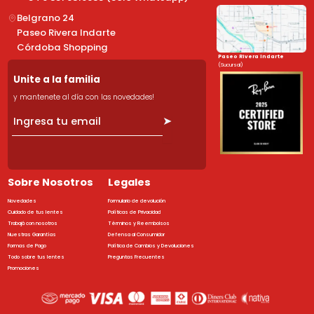
Belgrano 24
Paseo Rivera Indarte
Córdoba Shopping
Paseo Rivera Indarte
(Sucursal)
Unite a la familia
y mantenete al día con las novedades!
➤
Sobre Nosotros
Legales
Novedades
Formulario de devolución
Cuidado de tus lentes
Políticas de Privacidad
Trabajá con nosotros
Términos y Reembolsos
Nuestras Garantías
Defensa al Consumidor
Formas de Pago
Política de Cambios y Devoluciones
Todo sobre tus lentes
Preguntas Frecuentes
Promociones