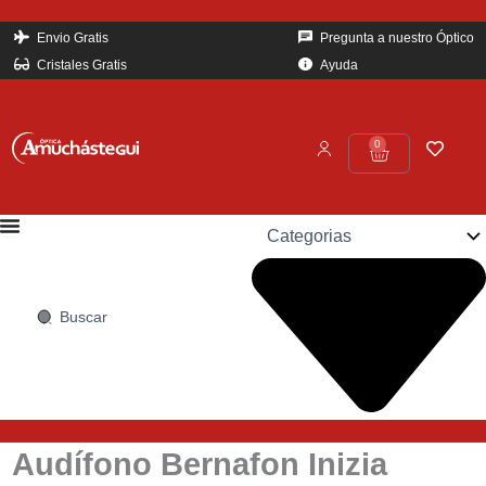
Ir
al
Envio Gratis
Pregunta a nuestro Óptico
contenido
Cristales Gratis
Ayuda
0
Carrito
Search
...
Audífono Bernafon Inizia