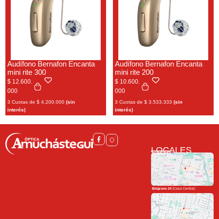
Audífono Bernafon Encanta
Audífono Bernafon Encanta
mini rite 300
mini rite 200
$
12.600.
$
10.600.
000
000
3 Cuotas de
$
4.200.000
(sin
3 Cuotas de
$
3.533.333
(sin
interés)
interés)
LOCALES
Belgrano 24
(Casa Central)