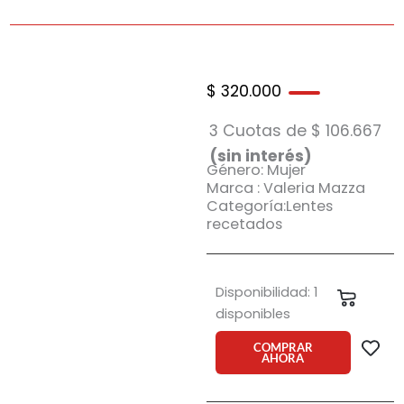
$
320.000
3 Cuotas de
$
106.667
(sin interés)
Género: Mujer
Marca : Valeria Mazza
Categoría:Lentes
recetados
Armazón
Disponibilidad:
1
Carrit
Valeria
disponibles
Mazza
1070
COMPRAR
AHORA
C2
cantidad