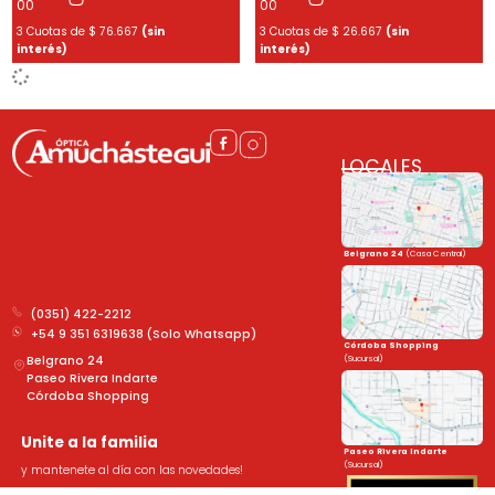
00
00
3 Cuotas de
$
76.667
(sin
3 Cuotas de
$
26.667
(sin
interés)
interés)
LOCALES
Belgrano 24
(Casa Central)
(0351) 422-2212
+54 9 351 6319638 (Solo Whatsapp)
Córdoba Shopping
(Sucursal)
Belgrano 24
Paseo Rivera Indarte
Córdoba Shopping
Unite a la familia
Paseo Rivera Indarte
(Sucursal)
y mantenete al día con las novedades!