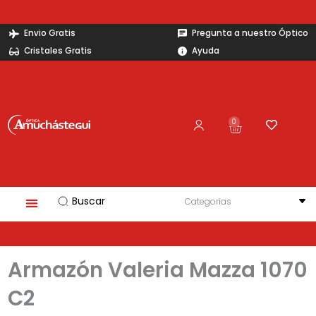
Ir
al
Envio Gratis
Pregunta a nuestro Óptico
contenido
Cristales Gratis
Ayuda
0
Carrito
Search
...
Armazón Valeria Mazza 1070
C2