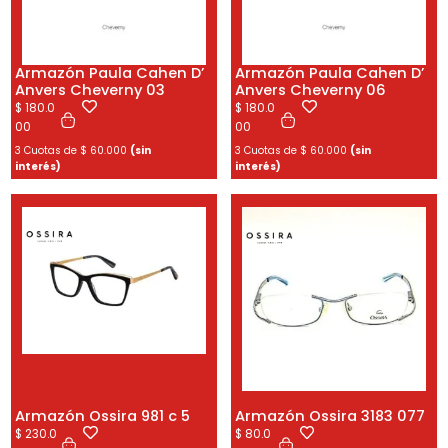
Armazón Paula Cahen D’
Armazón Paula Cahen D’
Anvers Cheverny 03
Anvers Cheverny 06
$
180.0
$
180.0
00
00
3 Cuotas de
$
60.000
(sin
3 Cuotas de
$
60.000
(sin
interés)
interés)
Armazón Ossira 981 c 5
Armazón Ossira 3183 077
$
230.0
$
80.0