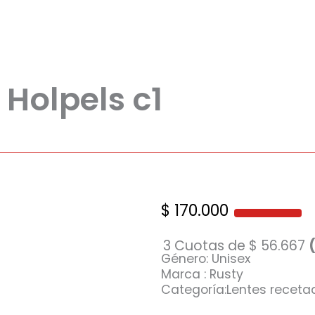
Holpels c1
$
170.000
3 Cuotas de
$
56.667
Género: Unisex
Marca : Rusty
Categoría:Lentes receta