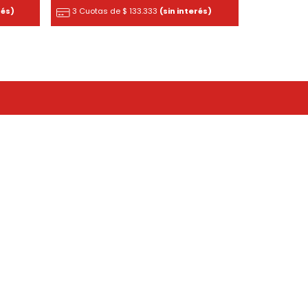
rés)
3 Cuotas de
$
133.333
(sin interés)