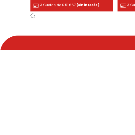
3 Cuotas de
$
51.667
(sin interés)
3 C