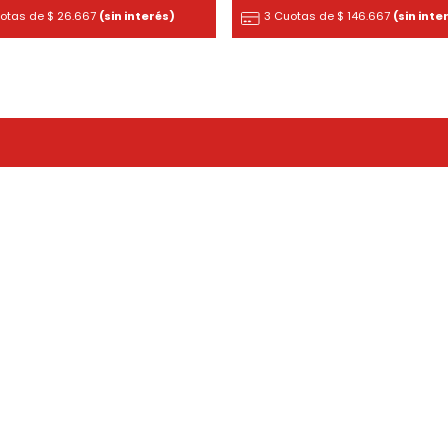
uotas de
$
26.667
(sin interés)
3 Cuotas de
$
146.667
(sin inte