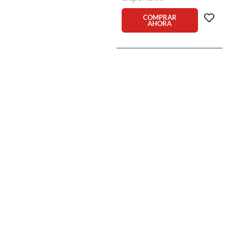
Ban
Round
COMPRAR
AHORA
3447
3106
cantidad