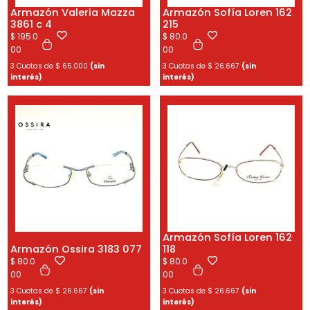
Armazón Valeria Mazza
Armazón Sofía Loren 162
3861 c 4
215
$
195.0
$
80.0
00
00
3 Cuotas de
$
65.000
(sin
3 Cuotas de
$
26.667
(sin
interés)
interés)
Armazón Sofía Loren 162
Armazón Ossira 3183 077
118
$
80.0
$
80.0
00
00
3 Cuotas de
$
26.667
(sin
3 Cuotas de
$
26.667
(sin
interés)
interés)