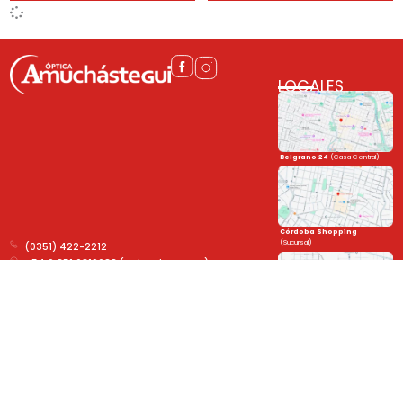
LOCALES
Belgrano 24
(Casa Central)
Córdoba Shopping
(Sucursal)
(0351) 422-2212
+54 9 351 6319638 (Solo Whatsapp)
Belgrano 24
Paseo Rivera Indarte
Córdoba Shopping
Paseo Rivera Indarte
(Sucursal)
Unite a la familia
y mantenete al día con las novedades!