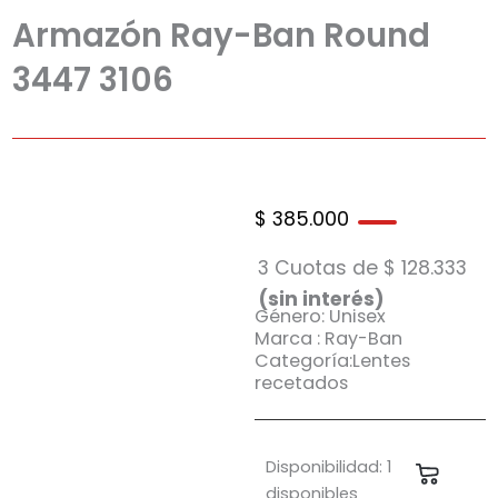
Armazón Ray-Ban Round
3447 3106
$
385.000
3 Cuotas de
$
128.333
(sin interés)
Género: Unisex
Marca : Ray-Ban
Categoría:Lentes
recetados
Armazón
Disponibilidad:
1
Carrit
Ray-
disponibles