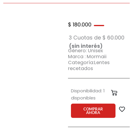
$
180.000
3 Cuotas de
$
60.000
(sin interés)
Género: Unisex
Marca : Mormaii
Categoría:Lentes
recetados
Armazón
Disponibilidad:
1
Carrit
Mormaii
disponibles
Maceio
01
COMPRAR
AHORA
cantidad