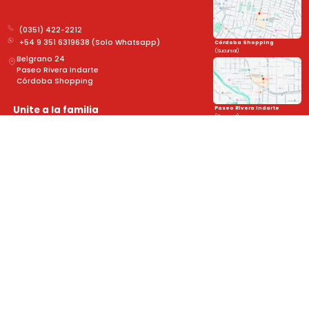
(0351) 422-2212
+54 9 351 6319638 (Solo Whatsapp)
Córdoba Shopping
(Sucursal)
Belgrano 24
Paseo Rivera Indarte
Córdoba Shopping
Unite a la familia
Paseo Rivera Indarte
(Sucursal)
y mantenete al día con las novedades!
➤
Sobre Nosotros
Legales
Novedades
Formulario de devolución
Cuidado de tus lentes
Políticas de Privacidad
Trabajá con nosotros
Términos y Reembolsos
Nuestras Garantías
Defensa al Consumidor
Formas de Pago
Política de Cambios y Devoluciones
Todo sobre tus lentes
Preguntas Frecuentes
Promociones