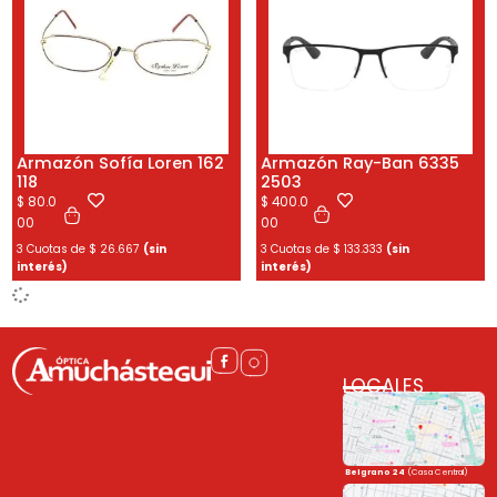
Armazón Sofía Loren 162
Armazón Ray-Ban 6335
118
2503
$
80.0
$
400.0
00
00
3 Cuotas de
$
26.667
(sin
3 Cuotas de
$
133.333
(sin
interés)
interés)
LOCALES
Belgrano 24
(Casa Central)