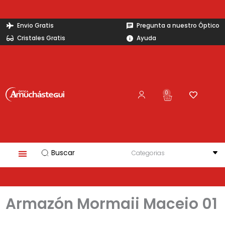
Ir
al
Envio Gratis
Pregunta a nuestro Óptico
contenido
Cristales Gratis
Ayuda
0
Carrito
Search
...
Armazón Mormaii Maceio 01