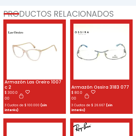
PRODUCTOS RELACIONADOS
Armazón Las Oreiro 1007
c 2
Armazón Ossira 3183 077
$
300.0
$
80.0
00
00
3 Cuotas de
$
100.000
(sin
3 Cuotas de
$
26.667
(sin
interés)
interés)