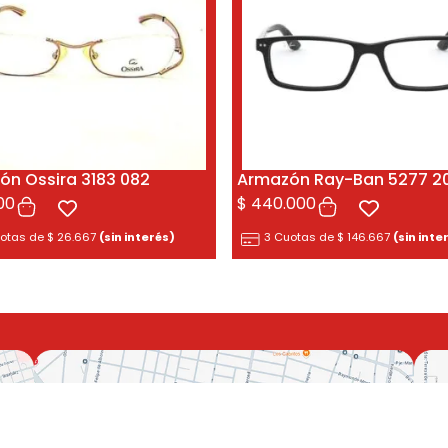
ón Ossira 3183 082
Armazón Ray-Ban 5277 2
00
$
440.000
uotas de
$
26.667
(sin interés)
3 Cuotas de
$
146.667
(sin inte