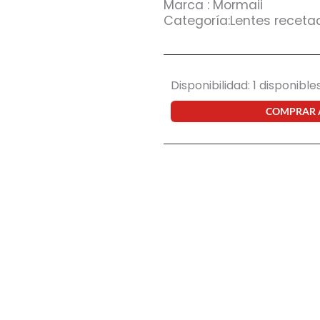
Marca : Mormaii
Categoría:Lentes receta
Armazón
Disponibilidad:
1 disponible
Mormaii
Linz
COMPRAR
01
cantidad