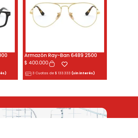
000
Armazón Ray-Ban 6489 2500
$
400.000
rés)
3 Cuotas de
$
133.333
(sin interés)