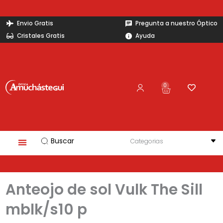
Ir
al
Envio Gratis
Pregunta a nuestro Óptico
contenido
Cristales Gratis
Ayuda
0
Carrito
Search
...
Anteojo de sol Vulk The Sill
mblk/s10 p