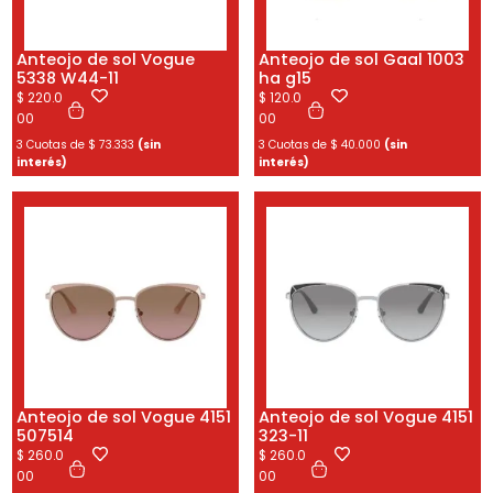
Anteojo de sol Vogue
Anteojo de sol Gaal 1003
5338 W44-11
ha g15
$
220.0
$
120.0
00
00
3 Cuotas de
$
73.333
(sin
3 Cuotas de
$
40.000
(sin
interés)
interés)
Anteojo de sol Vogue 4151
Anteojo de sol Vogue 4151
507514
323-11
$
260.0
$
260.0
00
00