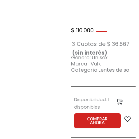
$
110.000
3 Cuotas de
$
36.667
(sin interés)
Género: Unisex
Marca : Vulk
Categoría:Lentes de sol
Anteojo
Disponibilidad:
1
Carrit
de
disponibles
sol
Vulk
COMPRAR
AHORA
The
Sill
mblk/s10