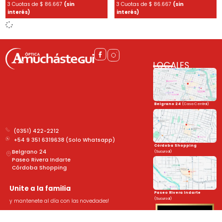
3 Cuotas de
$
86.667
(sin
3 Cuotas de
$
86.667
(sin
interés)
interés)
LOCALES
Belgrano 24
(Casa Central)
(0351) 422-2212
+54 9 351 6319638 (Solo Whatsapp)
Córdoba Shopping
Belgrano 24
(Sucursal)
Paseo Rivera Indarte
Córdoba Shopping
Unite a la familia
Paseo Rivera Indarte
(Sucursal)
y mantenete al día con las novedades!
➤