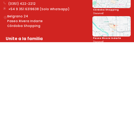
(0351) 422-2212
+54 9 351 6319638 (Solo Whatsapp)
Córdoba Shopping
(Sucursal)
Belgrano 24
Paseo Rivera Indarte
Córdoba Shopping
Unite a la familia
Paseo Rivera Indarte
(Sucursal)
y mantenete al día con las novedades!
➤
Sobre Nosotros
Legales
Novedades
Formulario de devolución
Cuidado de tus lentes
Políticas de Privacidad
Trabajá con nosotros
Términos y Reembolsos
Nuestras Garantías
Defensa al Consumidor
Formas de Pago
Política de Cambios y Devoluciones
Todo sobre tus lentes
Preguntas Frecuentes
Promociones