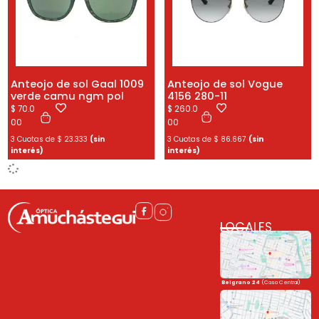
Anteojo de sol Gaal 1009
Anteojo de sol Vogue
verde camu ngm pol
4156 280-11
$
70.0
$
260.0
00
00
3 Cuotas de
$
23.333
(sin
3 Cuotas de
$
86.667
(sin
interés)
interés)
LOCALES
Belgrano 24
(Casa Central)