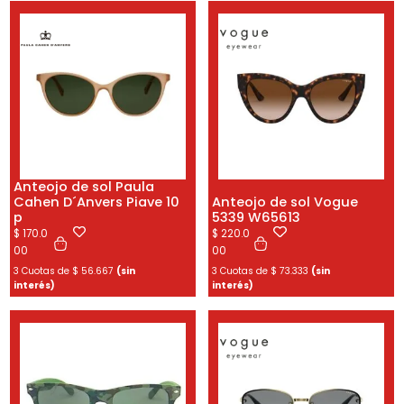
Anteojo de sol Paula
Cahen D´Anvers Piave 10
Anteojo de sol Vogue
p
5339 W65613
$
170.0
$
220.0
00
00
3 Cuotas de
$
56.667
(sin
3 Cuotas de
$
73.333
(sin
interés)
interés)