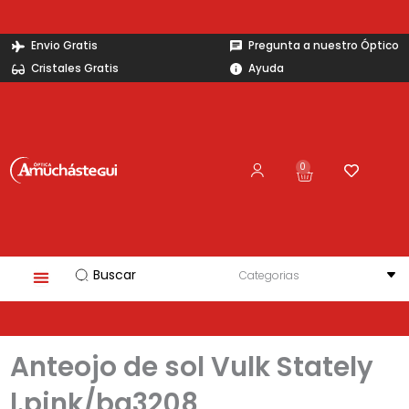
Ir
al
Envio Gratis
Pregunta a nuestro Óptico
contenido
Cristales Gratis
Ayuda
0
Carrito
Search
...
Anteojo de sol Vulk Stately
l.pink/bg3208