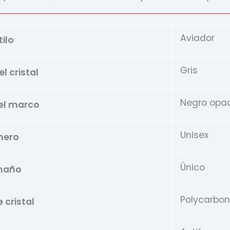
Aviador
tilo
Gris
l cristal
Negro opa
el marco
Unisex
nero
Único
maño
Polycarbo
 cristal