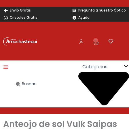
Ir
al
Envio Gratis
Pregunta a nuestro Óptico
contenido
Cristales Gratis
Ayuda
0
Carrito
Search
...
Anteojo de sol Vulk Saipas