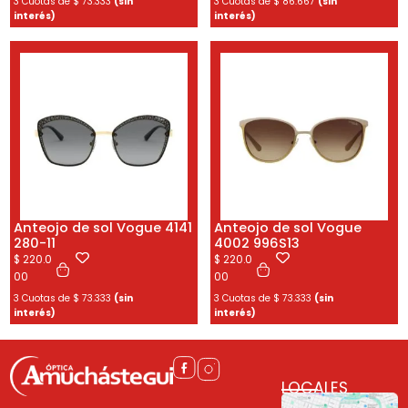
3 Cuotas de
$
73.333
(sin
3 Cuotas de
$
86.667
(sin
interés)
interés)
Anteojo de sol Vogue 4141
Anteojo de sol Vogue
280-11
4002 996S13
$
220.0
$
220.0
00
00
3 Cuotas de
$
73.333
(sin
3 Cuotas de
$
73.333
(sin
interés)
interés)
LOCALES