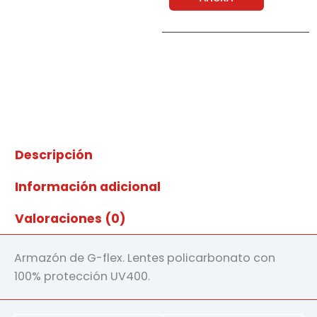
Saipas
cry-
lbs59
cantidad
Descripción
Información adicional
Valoraciones (0)
Armazón de G-flex. Lentes policarbonato con
100% protección UV400.