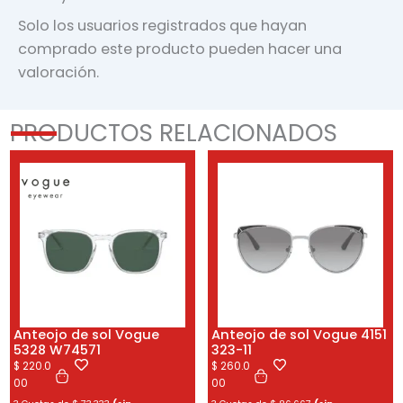
Solo los usuarios registrados que hayan
comprado este producto pueden hacer una
valoración.
PRODUCTOS RELACIONADOS
Anteojo de sol Vogue
Anteojo de sol Vogue 4151
5328 W74571
323-11
$
220.0
$
260.0
00
00