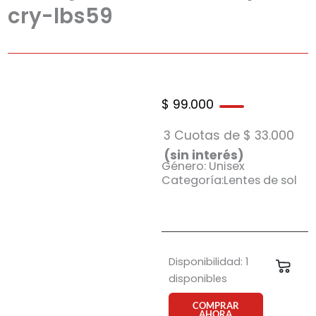
cry-lbs59
$
99.000
3 Cuotas de
$
33.000
(sin interés)
Género: Unisex
Categoría:Lentes de sol
Anteojo
Disponibilidad:
1
Carri
de
disponibles
sol
Vulk
COMPRAR
AHORA