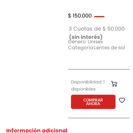
$
150.000
3 Cuotas de
$
50.000
(sin interés)
Género: Unisex
Categoría:Lentes de sol
Anteojo
Disponibilidad:
1
Carrit
de
disponibles
sol
Vulk
COMPRAR
AHORA
Glint
C1
cantidad
Información adicional