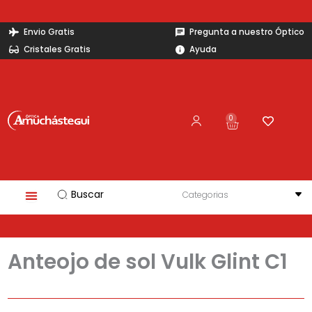
Ir
al
Envio Gratis
Pregunta a nuestro Óptico
contenido
Cristales Gratis
Ayuda
0
Carrito
Search
...
Anteojo de sol Vulk Glint C1