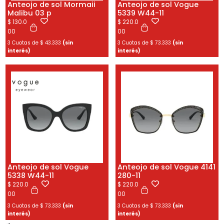
Anteojo de sol Mormaii
Anteojo de sol Vogue
Malibu 03 p
5339 W44-11
$
130.0
$
220.0
00
00
3 Cuotas de
$
43.333
(sin
3 Cuotas de
$
73.333
(sin
interés)
interés)
Anteojo de sol Vogue
Anteojo de sol Vogue 4141
5338 W44-11
280-11
$
220.0
$
220.0
00
00
3 Cuotas de
$
73.333
(sin
3 Cuotas de
$
73.333
(sin
interés)
interés)