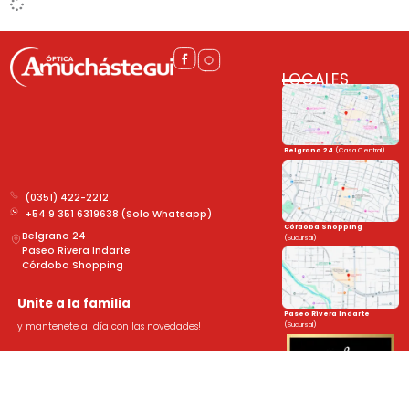
LOCALES
Belgrano 24
(Casa Central)
(0351) 422-2212
+54 9 351 6319638 (Solo Whatsapp)
Córdoba Shopping
Belgrano 24
(Sucursal)
Paseo Rivera Indarte
Córdoba Shopping
Unite a la familia
Paseo Rivera Indarte
(Sucursal)
y mantenete al día con las novedades!
➤