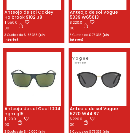
Anteojo de sol Oakley
Anteojo de sol Vogue
Holbrook 9102 J8
5339 W65613
$
550.0
$
220.0
00
00
3 Cuotas de
$
183.333
(sin
3 Cuotas de
$
73.333
(sin
interés)
interés)
Anteojo de sol Gaal 1004
Anteojo de sol Vogue
ngm g15
5270 W44 87
$
120.0
$
220.0
00
00
3 Cuotas de
$
40.000
(sin
3 Cuotas de
$
73.333
(sin