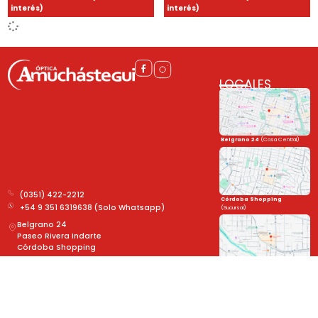
interés)
interés)
LOCALES
Belgrano 24
(Casa Central)
(0351) 422-2212
Córdoba Shopping
+54 9 351 6319638 (Solo Whatsapp)
(Sucursal)
Belgrano 24
Paseo Rivera Indarte
Córdoba Shopping
Paseo Rivera Indarte
Unite a la familia
(Sucursal)
y mantenete al día con las novedades!