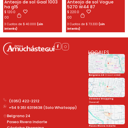
Anteojo de sol Gaal 1003
Anteojo de sol Vogue
ha g15
5270 W44 87
$
120.0
$
220.0
00
00
3 Cuotas de
$
40.000
(sin
3 Cuotas de
$
73.333
(sin
interés)
interés)
LOCALES
Belgrano 24
(Casa Central)
Córdoba Shopping
(0351) 422-2212
(Sucursal)
+54 9 351 6319638 (Solo Whatsapp)
Belgrano 24
Paseo Rivera Indarte
Paseo Rivera Indarte
Córdoba Shopping