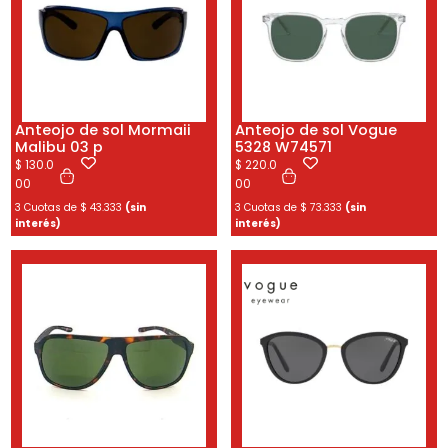
Anteojo de sol Mormaii
Anteojo de sol Vogue
Malibu 03 p
5328 W74571
$
130.0
$
220.0
00
00
3 Cuotas de
$
43.333
(sin
3 Cuotas de
$
73.333
(sin
interés)
interés)