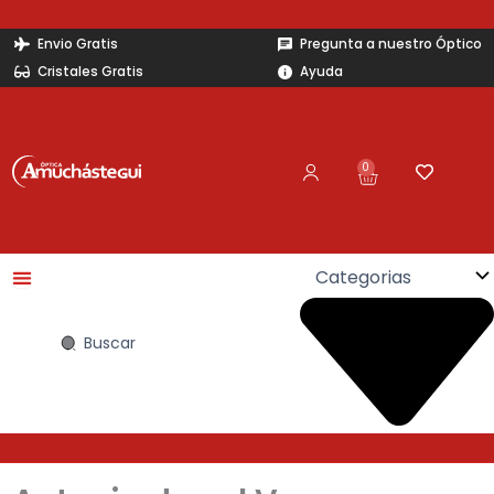
Ir
al
Envio Gratis
Pregunta a nuestro Óptico
contenido
Cristales Gratis
Ayuda
0
Carrito
Search
...