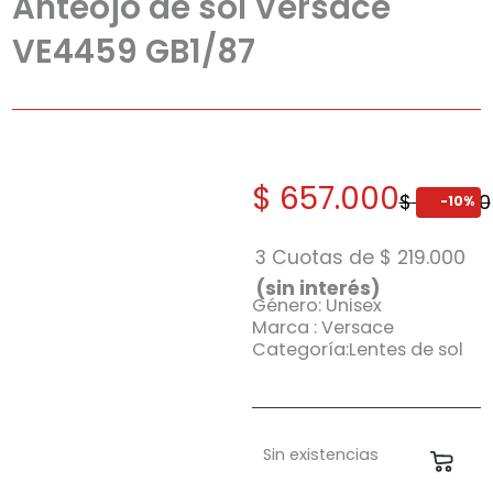
Anteojo de sol Versace
VE4459 GB1/87
El
El
$
657.000
$
730.000
-10%
precio
precio
original
actual
3 Cuotas de
$
219.000
era:
es:
(sin interés)
Género: Unisex
$ 730.000.
$ 657.000.
Marca : Versace
Categoría:Lentes de sol
Sin existencias
Carri