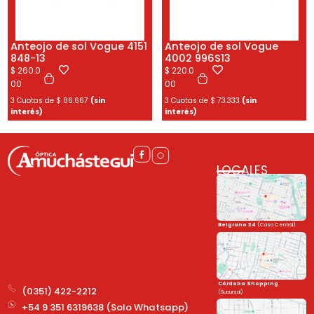
Anteojo de sol Vogue 4151
Anteojo de sol Vogue
848-13
4002 996S13
$
260.0
$
220.0
00
00
3 Cuotas de
$
86.667
(sin
3 Cuotas de
$
73.333
(sin
interés)
interés)
LOCALES
Belgrano 24
(Casa Central)
Córdoba Shopping
(0351) 422-2212
(Sucursal)
+54 9 351 6319638 (Solo Whatsapp)