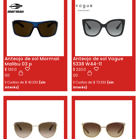
Anteojo de sol Mormaii
Anteojo de sol Vogue
Malibu 03 p
5338 W44-11
$
130.0
$
220.0
00
00
3 Cuotas de
$
43.333
(sin
3 Cuotas de
$
73.333
(sin
interés)
interés)