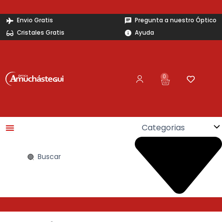
Ir
al
Envio Gratis
Pregunta a nuestro Óptico
contenido
Cristales Gratis
Ayuda
0
Carrito
Search
...