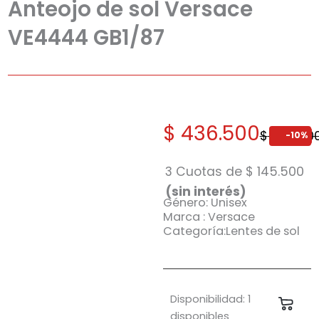
Anteojo de sol Versace
VE4444 GB1/87
El
El
$
436.500
$
485.00
-10%
precio
precio
original
actual
3 Cuotas de
$
145.500
era:
es:
(sin interés)
Género: Unisex
$ 485.000.
$ 436.500.
Marca : Versace
Categoría:Lentes de sol
Anteojo
Disponibilidad:
1
Carri
de
disponibles