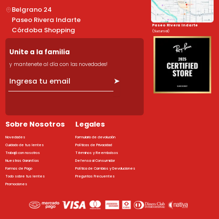
Belgrano 24
Paseo Rivera Indarte
Paseo Rivera Indarte
Córdoba Shopping
(Sucursal)
Unite a la familia
y mantenete al día con las novedades!
➤
Sobre Nosotros
Legales
Novedades
Formulario de devolución
Cuidado de tus lentes
Políticas de Privacidad
Trabajá con nosotros
Términos y Reembolsos
Nuestras Garantías
Defensa al Consumidor
Formas de Pago
Política de Cambios y Devoluciones
Todo sobre tus lentes
Preguntas Frecuentes
Promociones