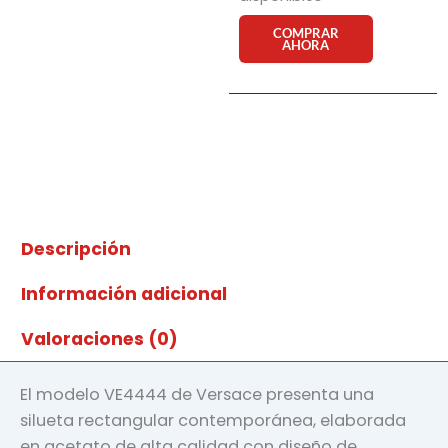
sol
Versace
COMPRAR
AHORA
VE4444
GB1/87
cantidad
Descripción
Información adicional
Valoraciones (0)
El modelo VE4444 de Versace presenta una
silueta rectangular contemporánea, elaborada
en acetato de alta calidad con diseño de