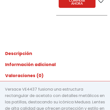
COMPRAR
AHORA
VE4437
53472L
cantidad
Descripción
Información adicional
Valoraciones (0)
Versace VE4437 fusiona una estructura
rectangular de acetato con detalles metálicos en
las patillas, destacando su icónica Medusa. Lentes
de alta calidad que ofrecen protección y estilo en