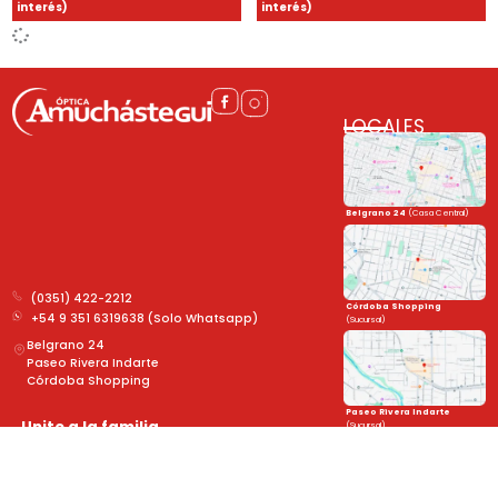
interés)
interés)
LOCALES
Belgrano 24
(Casa Central)
(0351) 422-2212
Córdoba Shopping
+54 9 351 6319638 (Solo Whatsapp)
(Sucursal)
Belgrano 24
Paseo Rivera Indarte
Córdoba Shopping
Paseo Rivera Indarte
Unite a la familia
(Sucursal)
y mantenete al día con las novedades!
➤