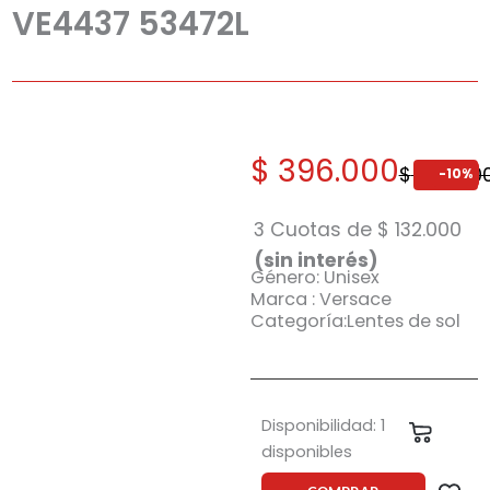
VE4437 53472L
El
El
$
396.000
$
440.00
-10%
precio
precio
original
actual
3 Cuotas de
$
132.000
era:
es:
(sin interés)
Género: Unisex
$ 440.000.
$ 396.000.
Marca : Versace
Categoría:Lentes de sol
Anteojo
Disponibilidad:
1
Carrit
de
disponibles
sol
Versace