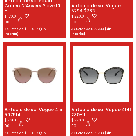
Anteojo de sol Paula
Cahen D´Anvers Piave 10
Anteojo de sol Vogue
p
5294 2763
$
170.0
$
220.0
00
00
3 Cuotas de
$
56.667
(sin
3 Cuotas de
$
73.333
(sin
interés)
interés)
Anteojo de sol Vogue 4151
Anteojo de sol Vogue 4141
507514
280-11
$
260.0
$
220.0
00
00
3 Cuotas de
$
86.667
(sin
3 Cuotas de
$
73.333
(sin