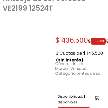
VE2199 12524T
El
El
$
436.500
$
485.00
-10%
precio
precio
original
actual
3 Cuotas de
$
145.500
era:
es:
(sin interés)
Género: Unisex
$ 485.000.
$ 436.500.
Marca : Versace
Categoría:Lentes de sol
Anteojo
Disponibilidad:
1
Carri
de
disponibles
sol