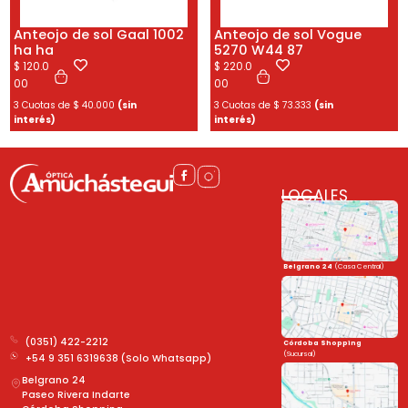
Anteojo de sol Gaal 1002
Anteojo de sol Vogue
ha ha
5270 W44 87
$
120.0
$
220.0
00
00
3 Cuotas de
$
40.000
(sin
3 Cuotas de
$
73.333
(sin
interés)
interés)
LOCALES
Belgrano 24
(Casa Central)
(0351) 422-2212
Córdoba Shopping
(Sucursal)
+54 9 351 6319638 (Solo Whatsapp)
Belgrano 24
Paseo Rivera Indarte