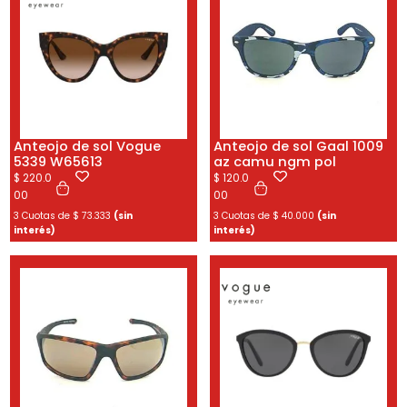
Anteojo de sol Vogue
Anteojo de sol Gaal 1009
5339 W65613
az camu ngm pol
$
220.0
$
120.0
00
00
3 Cuotas de
$
73.333
(sin
3 Cuotas de
$
40.000
(sin
interés)
interés)