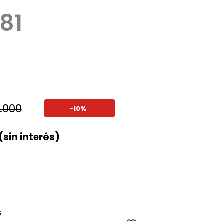
81
.000
-10%
(sin interés)
s