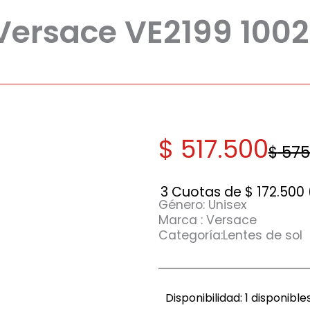
 Versace VE2199 1002
El
El
$
517.500
$
575
precio
precio
original
actual
3 Cuotas de
$
172.500
Género: Unisex
era:
es:
Marca : Versace
Categoría:Lentes de sol
$ 575.000.
$ 517.500.
Anteojo
Disponibilidad:
1 disponible
de