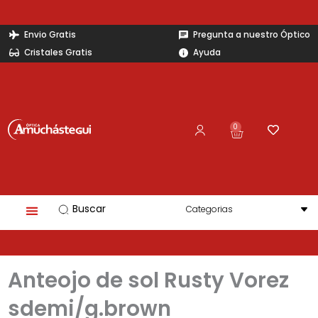
Ir
al
Envio Gratis
Pregunta a nuestro Óptico
contenido
Cristales Gratis
Ayuda
0
Carrito
Search
...
Anteojo de sol Rusty Vorez
sdemi/g.brown