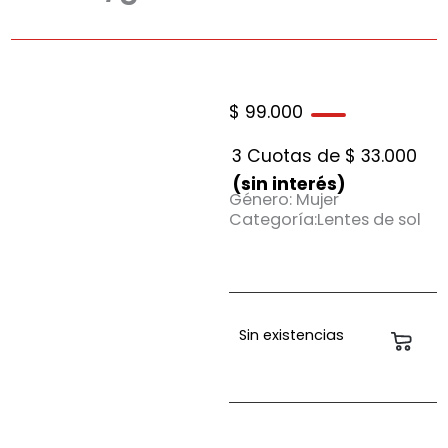
$
99.000
3 Cuotas de
$
33.000
(sin interés)
Género: Mujer
Categoría:Lentes de sol
Sin existencias
Carri