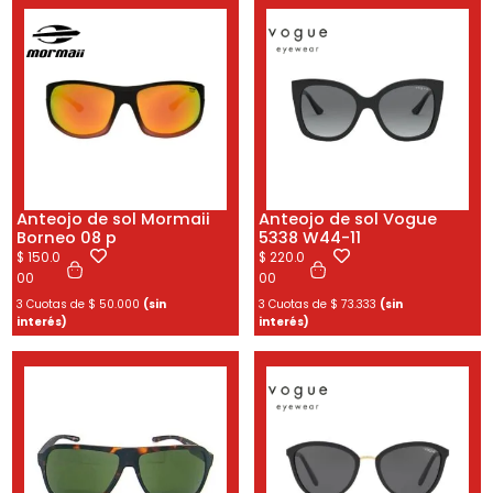
Anteojo de sol Mormaii
Anteojo de sol Vogue
Borneo 08 p
5338 W44-11
$
150.0
$
220.0
00
00
3 Cuotas de
$
50.000
(sin
3 Cuotas de
$
73.333
(sin
interés)
interés)