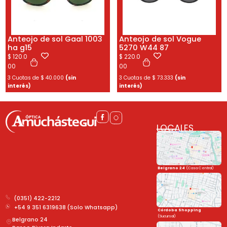
Anteojo de sol Gaal 1003
Anteojo de sol Vogue
ha g15
5270 W44 87
$
120.0
$
220.0
00
00
3 Cuotas de
$
40.000
(sin
3 Cuotas de
$
73.333
(sin
interés)
interés)
LOCALES
Belgrano 24
(Casa Central)
(0351) 422-2212
+54 9 351 6319638 (Solo Whatsapp)
Córdoba Shopping
(Sucursal)
Belgrano 24