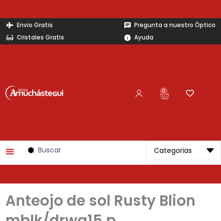
Ir
al
Envio Gratis
Pregunta a nuestro Óptico
contenido
Cristales Gratis
Ayuda
0
Carrito
Search
...
Anteojo de sol Rusty Blion
mblk/drwg15 p