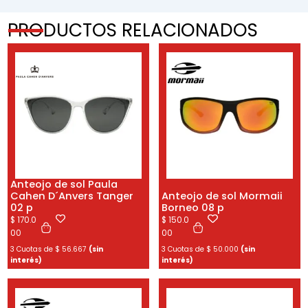
PRODUCTOS RELACIONADOS
Anteojo de sol Paula
Cahen D´Anvers Tanger
Anteojo de sol Mormaii
02 p
Borneo 08 p
$
170.0
$
150.0
00
00
3 Cuotas de
$
56.667
(sin
3 Cuotas de
$
50.000
(sin
interés)
interés)