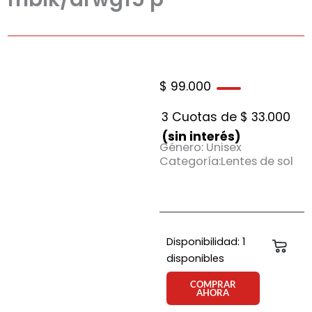
$
99.000
3 Cuotas de
$
33.000
(sin interés)
Género: Unisex
Categoría:Lentes de sol
Anteojo
Disponibilidad:
1
Carri
de
disponibles
sol
Rusty
COMPRAR
AHORA
Blion
mblk/drwg15