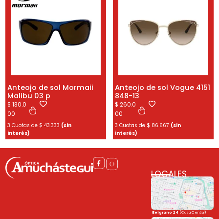
Anteojo de sol Mormaii
Anteojo de sol Vogue 4151
Malibu 03 p
848-13
$
130.0
$
260.0
00
00
3 Cuotas de
$
43.333
(sin
3 Cuotas de
$
86.667
(sin
interés)
interés)
LOCALES
Belgrano 24
(Casa Central)