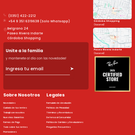
(0351) 422-2212
+54 9 351 6319638 (Solo Whatsapp)
Córdoba Shopping
(Sucursal)
Belgrano 24
Paseo Rivera Indarte
Córdoba Shopping
Unite a la familia
Paseo Rivera Indarte
(Sucursal)
y mantenete al día con las novedades!
➤
Sobre Nosotros
Legales
Novedades
Formulario de devolución
Cuidado de tus lentes
Políticas de Privacidad
Trabajá con nosotros
Términos y Reembolsos
Nuestras Garantías
Defensa al Consumidor
Formas de Pago
Política de Cambios y Devoluciones
Todo sobre tus lentes
Preguntas Frecuentes
Promociones