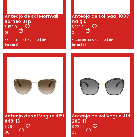
Anteojo de sol Mormaii
Anteojo de sol Gaal 1003
Borneo 01 p
ha g15
$
150.0
$
120.0
00
00
3 Cuotas de
$
50.000
(sin
3 Cuotas de
$
40.000
(sin
interés)
interés)
Anteojo de sol Vogue 4151
Anteojo de sol Vogue 4141
848-13
280-11
$
260.0
$
220.0
00
00