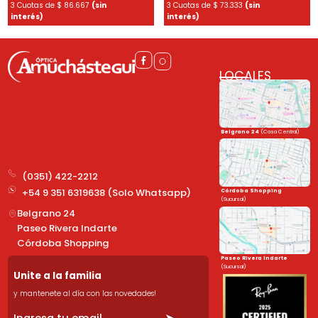
3 Cuotas de
$
86.667
(sin
3 Cuotas de
$
73.333
(sin
interés)
interés)
LOCALES
Belgrano 24
(Casa Central)
(0351) 422-2212
+54 9 351 6319638 (Solo Whatsapp)
Córdoba Shopping
(Sucursal)
Belgrano 24
Paseo Rivera Indarte
Córdoba Shopping
Paseo Rivera Indarte
(Sucursal)
Unite a la familia
y mantenete al día con las novedades!
➤