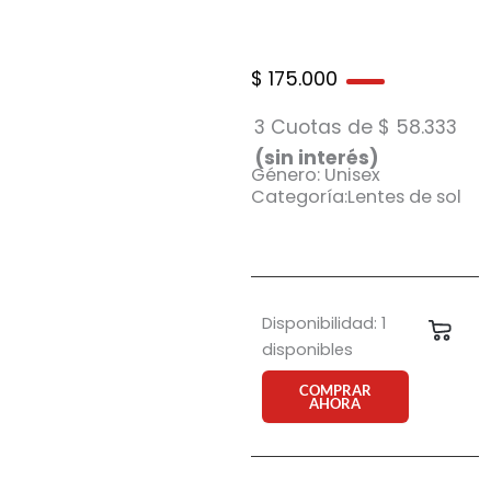
$
175.000
3 Cuotas de
$
58.333
(sin interés)
Género: Unisex
Categoría:Lentes de sol
Anteojo
Disponibilidad:
1
Carri
de
disponibles
sol
Reef
COMPRAR
AHORA
155
c18P
cantidad