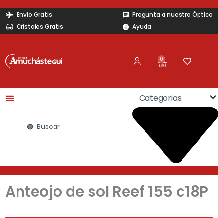
Ir
Envio Gratis
Pregunta a nuestro Óptico
al
Cristales Gratis
Ayuda
contenido
0
Carrito
Search
...
Anteojo de sol Reef 155 c18P