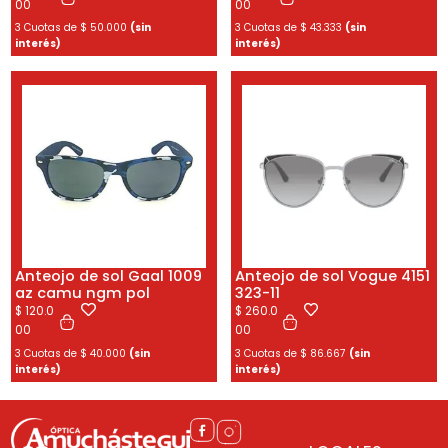
00
00
3 Cuotas de
$
50.000
(sin
3 Cuotas de
$
43.333
(sin
interés)
interés)
Anteojo de sol Gaal 1009
Anteojo de sol Vogue 4151
az camu ngm pol
323-11
$
120.0
$
260.0
00
00
3 Cuotas de
$
40.000
(sin
3 Cuotas de
$
86.667
(sin
interés)
interés)