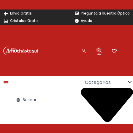
Ir
al
Envio Gratis
Pregunta a nuestro Óptico
contenido
Cristales Gratis
Ayuda
0
Carrito
Search
...