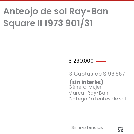
Anteojo de sol Ray-Ban
Square II 1973 901/31
$
290.000
3 Cuotas de
$
96.667
(sin interés)
Género: Mujer
Marca : Ray-Ban
Categoría:Lentes de sol
Sin existencias
Carri