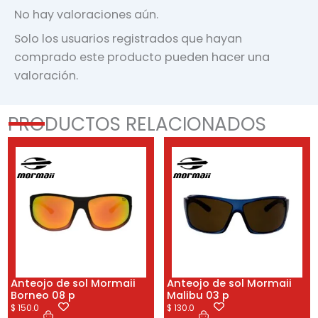
No hay valoraciones aún.
Solo los usuarios registrados que hayan
comprado este producto pueden hacer una
valoración.
PRODUCTOS RELACIONADOS
Anteojo de sol Mormaii
Anteojo de sol Mormaii
Borneo 08 p
Malibu 03 p
$
150.0
$
130.0