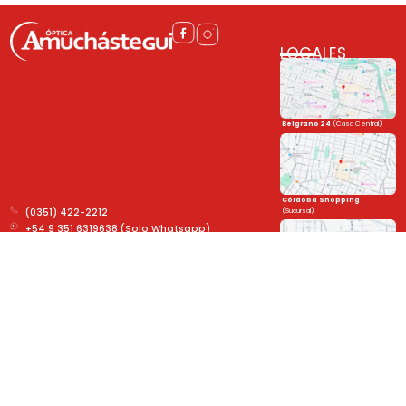
LOCALES
Belgrano 24
(Casa Central)
Córdoba Shopping
(Sucursal)
(0351) 422-2212
+54 9 351 6319638 (Solo Whatsapp)
Belgrano 24
Paseo Rivera Indarte
Córdoba Shopping
Paseo Rivera Indarte
(Sucursal)
Unite a la familia
y mantenete al día con las novedades!
➤