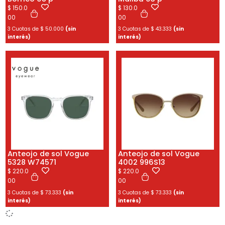
$
150.0
$
130.0
00
00
3 Cuotas de
$
50.000
(sin
3 Cuotas de
$
43.333
(sin
interés)
interés)
Anteojo de sol Vogue
Anteojo de sol Vogue
5328 W74571
4002 996S13
$
220.0
$
220.0
00
00
3 Cuotas de
$
73.333
(sin
3 Cuotas de
$
73.333
(sin
interés)
interés)