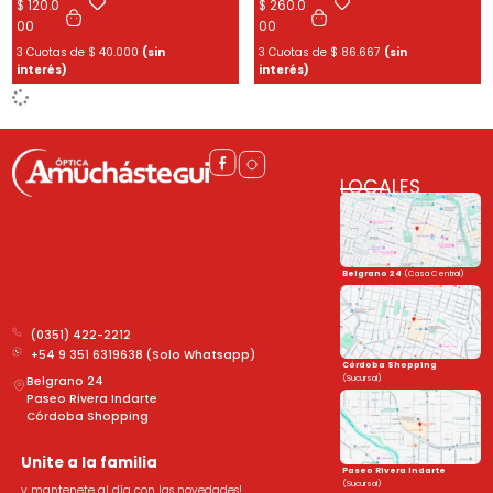
$
120.0
$
260.0
00
00
3 Cuotas de
$
40.000
(sin
3 Cuotas de
$
86.667
(sin
interés)
interés)
LOCALES
Belgrano 24
(Casa Central)
(0351) 422-2212
+54 9 351 6319638 (Solo Whatsapp)
Córdoba Shopping
(Sucursal)
Belgrano 24
Paseo Rivera Indarte
Córdoba Shopping
Unite a la familia
Paseo Rivera Indarte
(Sucursal)
y mantenete al día con las novedades!