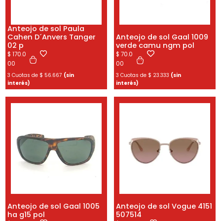
Anteojo de sol Paula
Cahen D´Anvers Tanger
Anteojo de sol Gaal 1009
02 p
verde camu ngm pol
$
170.0
$
70.0
00
00
3 Cuotas de
$
56.667
(sin
3 Cuotas de
$
23.333
(sin
interés)
interés)
Anteojo de sol Gaal 1005
Anteojo de sol Vogue 4151
ha g15 pol
507514