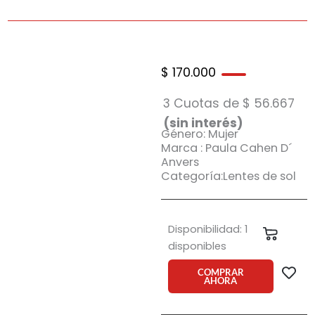
$
170.000
3 Cuotas de
$
56.667
(sin interés)
Género: Mujer
Marca : Paula Cahen D´
Anvers
Categoría:Lentes de sol
Anteojo
Disponibilidad:
1
Carrit
de
disponibles
sol
Paula
COMPRAR
AHORA
Cahen
D
´Anvers