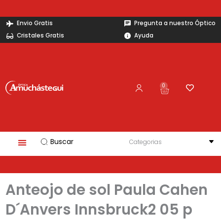
Ir
al
Envio Gratis
Pregunta a nuestro Óptico
contenido
Cristales Gratis
Ayuda
0
Carrito
Search
...
Anteojo de sol Paula Cahen
D´Anvers Innsbruck2 05 p