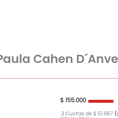
 Paula Cahen D´Anver
$
155.000
3 Cuotas de
$
51.667
(