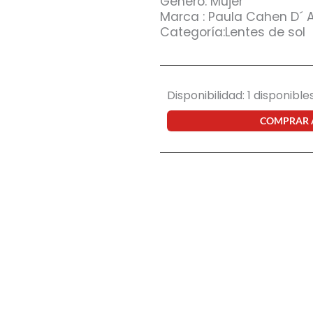
Género: Mujer
Marca : Paula Cahen D´ 
Categoría:Lentes de sol
Anteojo
Disponibilidad:
1 disponible
de
sol
COMPRAR
Paula
Cahen
D
´Anvers
Belice
05
cantidad