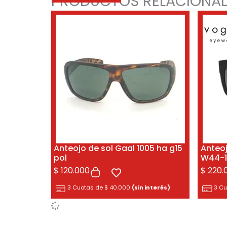
PRODUCTOS RELACIONA
Anteojo de sol Gaal 1005 ha g15
Anteo
pol
W44-1
$
120.000
$
220.
3 Cuotas de
$
40.000
(sin interés)
3 C