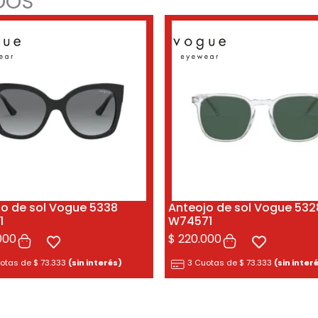
DOS
jo de sol Vogue 5338
Anteojo de sol Vogue 532
1
W74571
000
$
220.000
uotas de
$
73.333
(sin interés)
3 Cuotas de
$
73.333
(sin inter