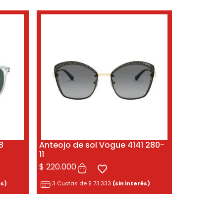
8
Anteojo de sol Vogue 4141 280-
11
$
220.000
és)
3 Cuotas de
$
73.333
(sin interés)