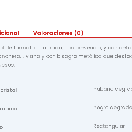
icional
Valoraciones (0)
ol de formato cuadrado, con presencia, y con detal
canchera. Liviana y con bisagra metálica que desta
uesos.
habano degra
cristal
negro degrad
l marco
Rectangular
lo