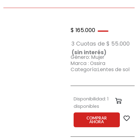
$
165.000
3 Cuotas de
$
55.000
(sin interés)
Género: Mujer
Marca : Ossira
Categoría:Lentes de sol
Anteojo
Disponibilidad:
1
Carrit
de
disponibles
sol
Ossira
COMPRAR
AHORA
7375
c1
p