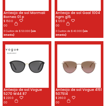
Anteojo de sol Mormaii
Anteojo de sol Gaal 1004
Borneo 01 p
ngm g15
$
150.0
$
120.0
00
00
3 Cuotas de
$
50.000
(sin
3 Cuotas de
$
40.000
(sin
interés)
interés)
Anteojo de sol Vogue
Anteojo de sol Vogue 4151
5270 W44 87
507514
$
220.0
$
260.0
00
00