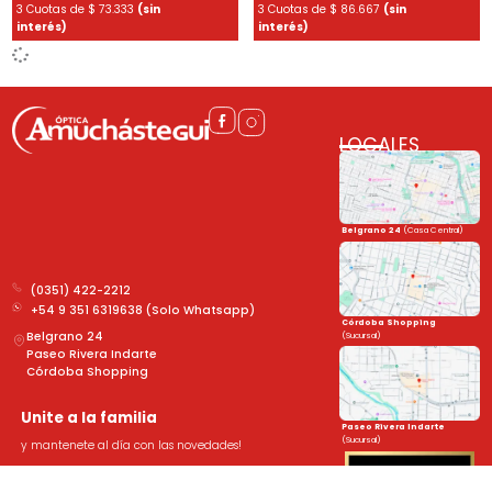
3 Cuotas de
$
73.333
(sin
3 Cuotas de
$
86.667
(sin
interés)
interés)
LOCALES
Belgrano 24
(Casa Central)
(0351) 422-2212
+54 9 351 6319638 (Solo Whatsapp)
Córdoba Shopping
Belgrano 24
(Sucursal)
Paseo Rivera Indarte
Córdoba Shopping
Unite a la familia
Paseo Rivera Indarte
(Sucursal)
y mantenete al día con las novedades!
➤