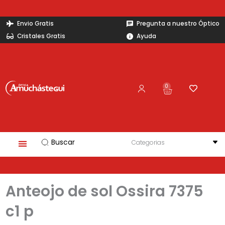
Ir
al
Envio Gratis
Pregunta a nuestro Óptico
contenido
Cristales Gratis
Ayuda
0
Carrito
Search
...
Anteojo de sol Ossira 7375
c1 p