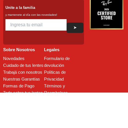
Unite a la familia
y mantenete al día con las novedades!
➤
Sobre Nosotros
Legales
Novedades
Formulario de
Cuidado de tus lentes
devolución
Trabajá con nosotros
Políticas de
Nuestras Garantías
Privacidad
Formas de Pago
Términos y
Todo sobre tus lentes
Reembolsos
Promociones
Defensa al
Consumidor
Política de Cambios y
Devoluciones
Preguntas