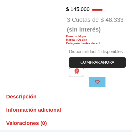
$
145.000
3 Cuotas de
$
48.333
(sin interés)
Género: Mujer
Marca : Ossira
Categoría:Lentes de sol
Anteojo
Disponibilidad:
1 disponibles
de
sol
COMPRAR AHORA
Ossira
0
Carrito
7270
c6
cantidad
Descripción
Información adicional
Valoraciones (0)