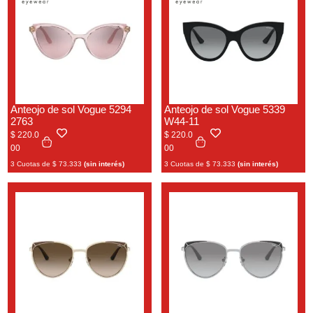
Anteojo de sol Vogue 5294
Anteojo de sol Vogue 5339
2763
W44-11
$
220.0
$
220.0
00
00
3 Cuotas de
$
73.333
(sin interés)
3 Cuotas de
$
73.333
(sin interés)