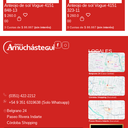
Anteojo de sol Vogue 4151
Anteojo de sol Vogue 4151
848-13
323-11
$
260.0
$
260.0
00
00
3 Cuotas de
$
86.667
(sin interés)
3 Cuotas de
$
86.667
(sin interés)
LOCALES
Belgrano 24
(Casa Central)
(0351) 422-2212
Córdoba Shopping
(Sucursal)
+54 9 351 6319638 (Solo Whatsapp)
Belgrano 24
Paseo Rivera Indarte
Paseo Rivera Indarte
(Sucursal)
Córdoba Shopping