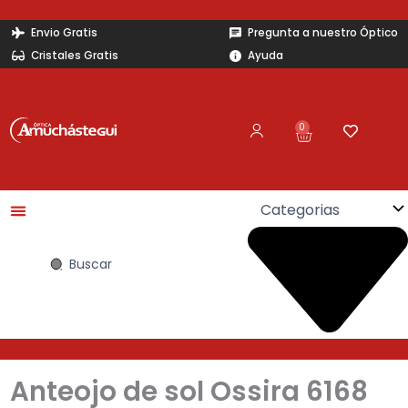
Ir
al
Envio Gratis
Pregunta a nuestro Óptico
contenido
Cristales Gratis
Ayuda
0
Carrito
Search
...
Anteojo de sol Ossira 6168