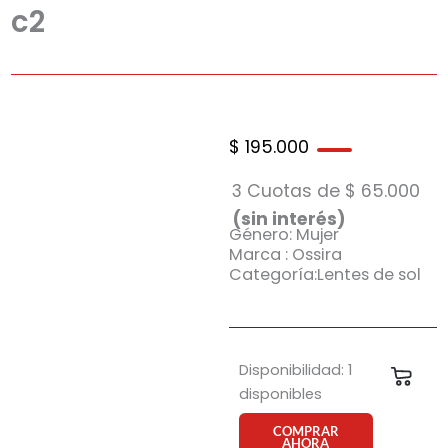
c2
$
195.000
3 Cuotas de
$
65.000
(sin interés)
Género: Mujer
Marca : Ossira
Categoría:Lentes de sol
Anteojo
Disponibilidad:
1
Carri
de
disponibles
sol
Ossira
COMPRAR
AHORA
6168