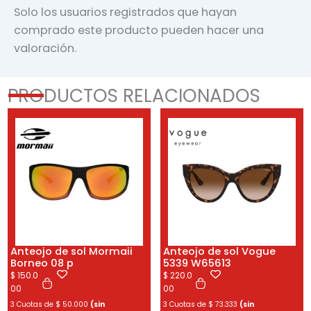
Solo los usuarios registrados que hayan
comprado este producto pueden hacer una
valoración.
PRODUCTOS RELACIONADOS
Anteojo de sol Mormaii
Anteojo de sol Vogue
Borneo 08 p
5339 W65613
$
150.0
$
220.0
00
00
3 Cuotas de
$
50.000
(sin
3 Cuotas de
$
73.333
(sin