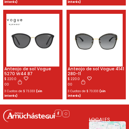
interés)
interés)
Anteojo de sol Vogue
Anteojo de sol Vogue 4141
5270 W44 87
280-11
$
220.0
$
220.0
00
00
3 Cuotas de
$
73.333
(sin
3 Cuotas de
$
73.333
(sin
interés)
interés)
LOCALES