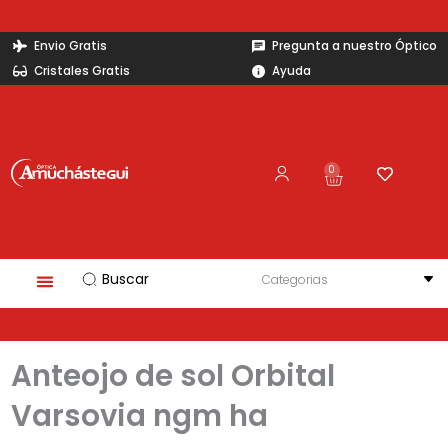
Ir
al
Envio Gratis
Pregunta a nuestro Óptico
contenido
Cristales Gratis
Ayuda
0
Carrito
Search
...
Anteojo de sol Orbital
Varsovia ngm ha