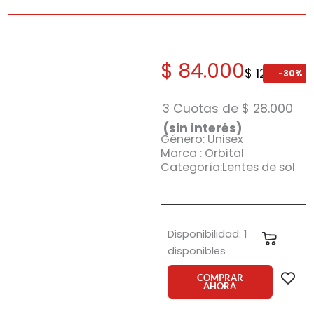
El
El
$
84.000
$
120.000
-30%
precio
precio
original
actual
3 Cuotas de
$
28.000
era:
es:
(sin interés)
Género: Unisex
$ 120.000.
$ 84.000.
Marca : Orbital
Categoría:Lentes de sol
Anteojo
Disponibilidad:
1
Carrit
de
disponibles
sol
Orbital
COMPRAR
AHORA
Varsovia
ngm