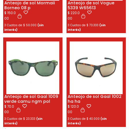
Anteojo de sol Mormaii
Anteojo de sol Vogue
Borneo 08 p
5339 W65613
$
150.0
$
220.0
00
00
3 Cuotas de
$
50.000
(sin
3 Cuotas de
$
73.333
(sin
interés)
interés)
Anteojo de sol Gaal 1009
Anteojo de sol Gaal 1002
verde camu ngm pol
ha ha
$
70.0
$
120.0
00
00
3 Cuotas de
$
23.333
(sin
3 Cuotas de
$
40.000
(sin
interés)
interés)