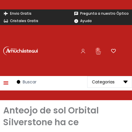
Ir
al
Envio Gratis
Pregunta a nuestro Óptico
contenido
Cristales Gratis
Ayuda
0
Carrito
Search
...
Anteojo de sol Orbital
Silverstone ha ce