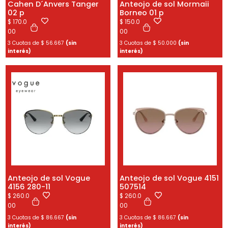
Cahen D´Anvers Tanger
Anteojo de sol Mormaii
02 p
Borneo 01 p
$
170.0
$
150.0
00
00
3 Cuotas de
$
56.667
(sin
3 Cuotas de
$
50.000
(sin
interés)
interés)
Anteojo de sol Vogue
Anteojo de sol Vogue 4151
4156 280-11
507514
$
260.0
$
260.0
00
00
3 Cuotas de
$
86.667
(sin
3 Cuotas de
$
86.667
(sin
interés)
interés)