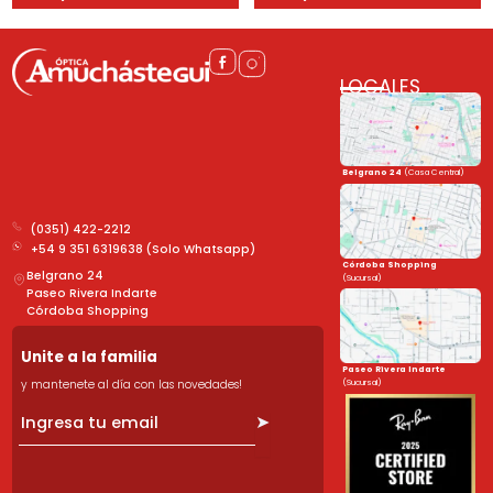
LOCALES
Belgrano 24
(Casa Central)
(0351) 422-2212
+54 9 351 6319638 (Solo Whatsapp)
Córdoba Shopping
Belgrano 24
(Sucursal)
Paseo Rivera Indarte
Córdoba Shopping
Unite a la familia
Paseo Rivera Indarte
y mantenete al día con las novedades!
(Sucursal)
➤