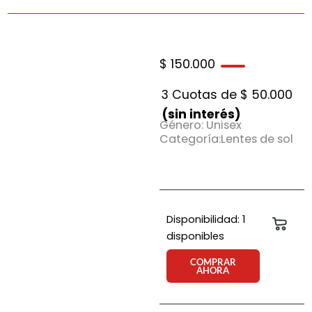
$
150.000
3 Cuotas de
$
50.000
(sin interés)
Género: Unisex
Categoría:Lentes de sol
Anteojo
Disponibilidad:
1
Carri
de
disponibles
sol
Orbital
COMPRAR
AHORA
Silverstone
ha
ce