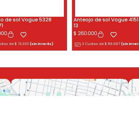
jo de sol Vogue 5328
Anteojo de sol Vogue 415
1
13
000
$
260.000
uotas de
$
73.333
(sin interés)
3 Cuotas de
$
86.667
(sin inte