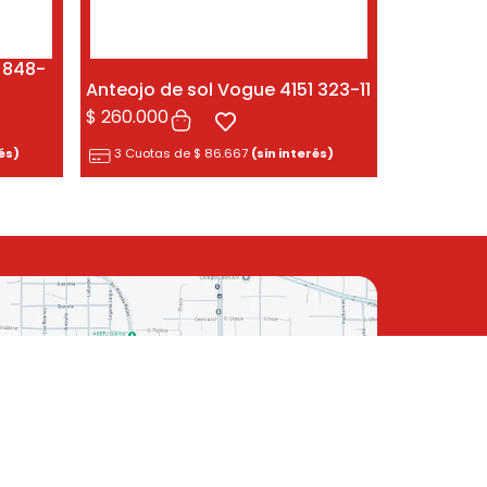
1 848-
Anteojo de sol Vogue 4151 323-11
$
260.000
rés)
3 Cuotas de
$
86.667
(sin interés)