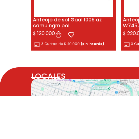
Anteojo de sol Gaal 1009 az
Anteo
camu ngm pol
W7457
$
120.000
$
220.
3 Cuotas de
$
40.000
(sin interés)
3 C
LOCALES