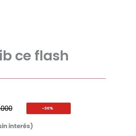
ib ce flash
.000
-30%
sin interés)