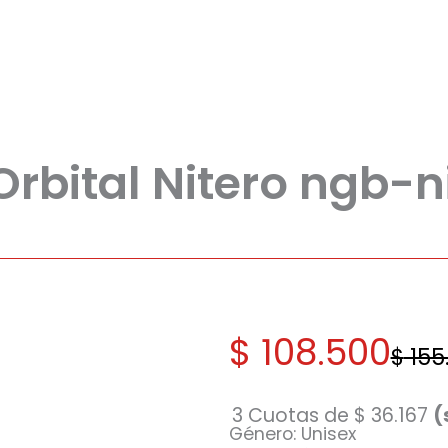
Orbital Nitero ngb-n
El
El
$
108.500
$
155
precio
precio
original
actual
3 Cuotas de
$
36.167
(
Género: Unisex