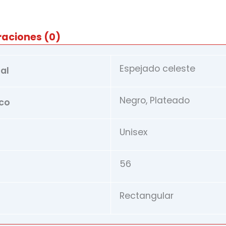
raciones (0)
Espejado celeste
tal
Negro, Plateado
rco
Unisex
56
Rectangular