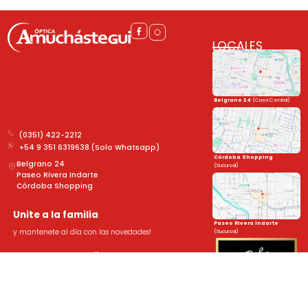
LOCALES
Belgrano 24
(Casa Central)
(0351) 422-2212
+54 9 351 6319638 (Solo Whatsapp)
Córdoba Shopping
Belgrano 24
(Sucursal)
Paseo Rivera Indarte
Córdoba Shopping
Unite a la familia
Paseo Rivera Indarte
y mantenete al día con las novedades!
(Sucursal)
➤