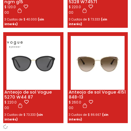
ngm g15
5328 W74571
$
120.0
$
220.0
00
00
3 Cuotas de
$
40.000
(sin
3 Cuotas de
$
73.333
(sin
interés)
interés)
Anteojo de sol Vogue
Anteojo de sol Vogue 4151
5270 W44 87
848-13
$
220.0
$
260.0
00
00
3 Cuotas de
$
73.333
(sin
3 Cuotas de
$
86.667
(sin
interés)
interés)