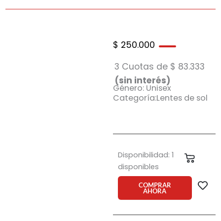
$
250.000
3 Cuotas de
$
83.333
(sin interés)
Género: Unisex
Categoría:Lentes de sol
Anteojo
Disponibilidad:
1
Carrit
de
disponibles
sol
Orbital
COMPRAR
AHORA
Emmen
do
ve