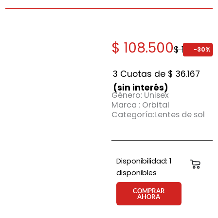
El
El
$
108.500
$
155.000
-30%
precio
precio
original
actual
3 Cuotas de
$
36.167
era:
es:
(sin interés)
Género: Unisex
$ 155.000.
$ 108.500.
Marca : Orbital
Categoría:Lentes de sol
Anteojo
Disponibilidad:
1
Carri
de
disponibles
sol
Orbital
COMPRAR
AHORA
Bauhaus
ngm