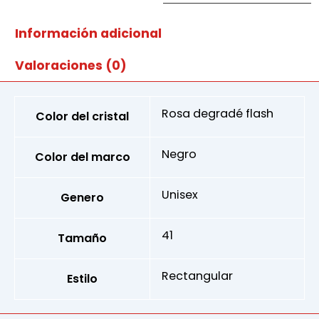
ro
flash
cantidad
Información adicional
Valoraciones (0)
Rosa degradé flash
Color del cristal
Negro
Color del marco
Unisex
Genero
41
Tamaño
Rectangular
Estilo