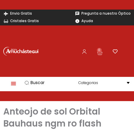
Ir
al
Envio Gratis
Pregunta a nuestro Óptico
contenido
Cristales Gratis
Ayuda
0
Carrito
Search
...
Anteojo de sol Orbital
Bauhaus ngm ro flash