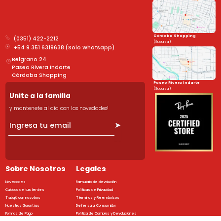
Córdoba Shopping
(0351) 422-2212
(Sucursal)
+54 9 351 6319638 (Solo Whatsapp)
Belgrano 24
Paseo Rivera Indarte
Córdoba Shopping
Paseo Rivera Indarte
(Sucursal)
Unite a la familia
y mantenete al día con las novedades!
➤
Sobre Nosotros
Legales
Novedades
Formulario de devolución
Cuidado de tus lentes
Políticas de Privacidad
Trabajá con nosotros
Términos y Reembolsos
Nuestras Garantías
Defensa al Consumidor
Formas de Pago
Política de Cambios y Devoluciones