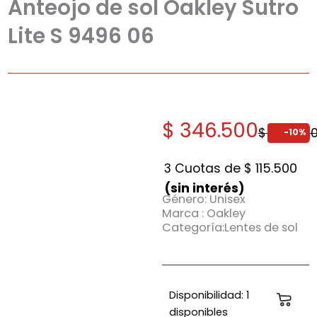
Anteojo de sol Oakley Sutro
Lite S 9496 06
El
El
$
346.500
$
385.00
-10%
precio
precio
original
actual
3 Cuotas de
$
115.500
era:
es:
(sin interés)
Género: Unisex
$ 385.000.
$ 346.500.
Marca : Oakley
Categoría:Lentes de sol
Anteojo
Disponibilidad:
1
Carri
de
disponibles