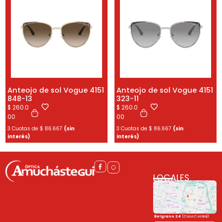
Anteojo de sol Vogue 4151
Anteojo de sol Vogue 4151
848-13
323-11
$
260.0
$
260.0
00
00
3 Cuotas de
$
86.667
(sin
3 Cuotas de
$
86.667
(sin
interés)
interés)
LOCALES
Belgrano 24
(Casa Central)