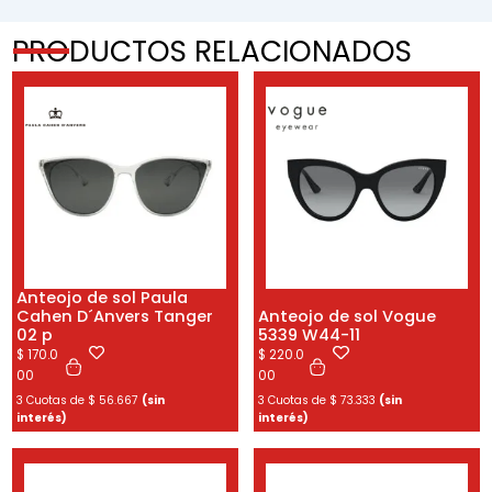
PRODUCTOS RELACIONADOS
Anteojo de sol Paula
Cahen D´Anvers Tanger
Anteojo de sol Vogue
02 p
5339 W44-11
$
170.0
$
220.0
00
00
3 Cuotas de
$
56.667
(sin
3 Cuotas de
$
73.333
(sin
interés)
interés)