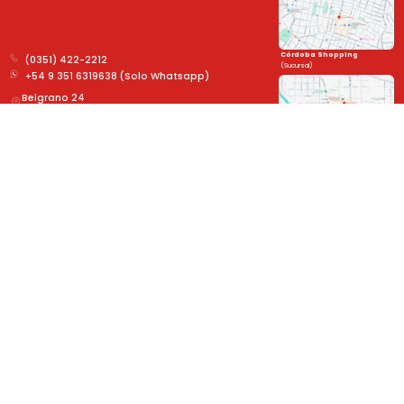
Córdoba Shopping
(0351) 422-2212
(Sucursal)
+54 9 351 6319638 (Solo Whatsapp)
Belgrano 24
Paseo Rivera Indarte
Córdoba Shopping
Paseo Rivera Indarte
(Sucursal)
Unite a la familia
y mantenete al día con las novedades!
➤
Sobre Nosotros
Legales
Novedades
Formulario de devolución
Cuidado de tus lentes
Políticas de Privacidad
Trabajá con nosotros
Términos y Reembolsos
Nuestras Garantías
Defensa al Consumidor
Formas de Pago
Política de Cambios y Devoluciones
Todo sobre tus lentes
Preguntas Frecuentes