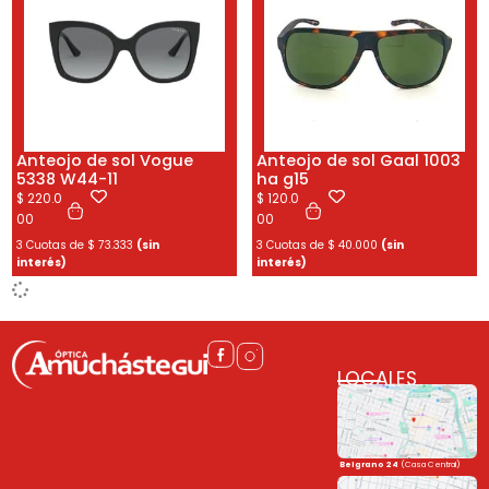
Anteojo de sol Vogue
Anteojo de sol Gaal 1003
5338 W44-11
ha g15
$
220.0
$
120.0
00
00
3 Cuotas de
$
73.333
(sin
3 Cuotas de
$
40.000
(sin
interés)
interés)
LOCALES
Belgrano 24
(Casa Central)