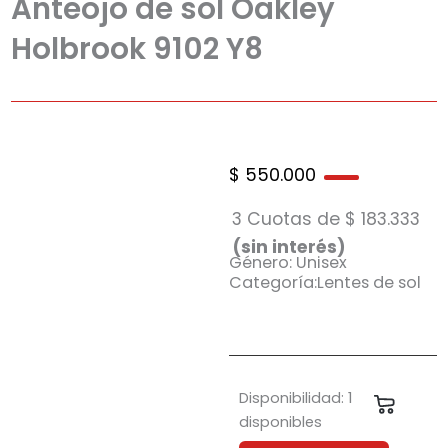
Anteojo de sol Oakley
Holbrook 9102 Y8
$
550.000
3 Cuotas de
$
183.333
(sin interés)
Género: Unisex
Categoría:Lentes de sol
Anteojo
Disponibilidad:
1
Carrit
de
disponibles
sol