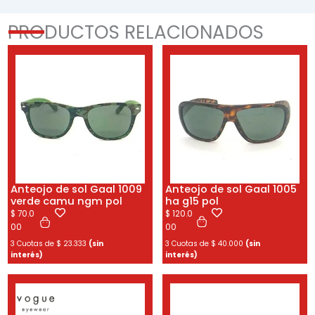
PRODUCTOS RELACIONADOS
Anteojo de sol Gaal 1009
Anteojo de sol Gaal 1005
verde camu ngm pol
ha g15 pol
$
70.0
$
120.0
00
00
3 Cuotas de
$
23.333
(sin
3 Cuotas de
$
40.000
(sin
interés)
interés)