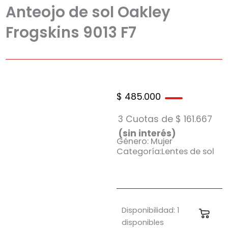
Anteojo de sol Oakley
Frogskins 9013 F7
$
485.000
3 Cuotas de
$
161.667
(sin interés)
Género: Mujer
Categoría:Lentes de sol
Anteojo
Disponibilidad:
1
Carri
de
disponibles