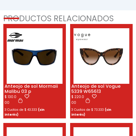
PRODUCTOS RELACIONADOS
Anteojo de sol Mormaii
Anteojo de sol Vogue
Malibu 03 p
5339 W65613
$
130.0
$
220.0
00
00
3 Cuotas de
$
43.333
(sin
3 Cuotas de
$
73.333
(sin
interés)
interés)