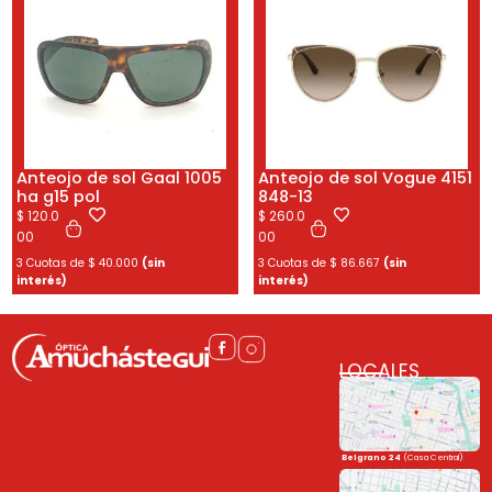
Anteojo de sol Gaal 1005
Anteojo de sol Vogue 4151
ha g15 pol
848-13
$
120.0
$
260.0
00
00
3 Cuotas de
$
40.000
(sin
3 Cuotas de
$
86.667
(sin
interés)
interés)
LOCALES
Belgrano 24
(Casa Central)