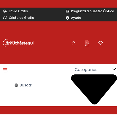
Ir
al
Envio Gratis
Pregunta a nuestro Óptico
contenido
Cristales Gratis
Ayuda
0
Carrito
Search
...