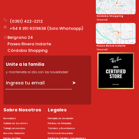
Córdoba Shopping
(Sucursal)
(0351) 422-2212
+54 9 351 6319638 (Solo Whatsapp)
Belgrano 24
Paseo Rivera Indarte
Paseo Rivera Indarte
Córdoba Shopping
(Sucursal)
Unite a la familia
y mantenete al día con las novedades!
➤
Sobre Nosotros
Legales
Novedades
Formulario de devolución
Cuidado de tus lentes
Políticas de Privacidad
Trabajá con nosotros
Términos y Reembolsos
Nuestras Garantías
Defensa al Consumidor
Formas de Pago
Política de Cambios y Devoluciones