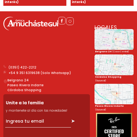
interés)
interés)
LOCALES
Belgrano 24
(Casa Central)
(0351) 422-2212
+54 9 351 6319638 (Solo Whatsapp)
Córdoba Shopping
Belgrano 24
(Sucursal)
Paseo Rivera Indarte
Córdoba Shopping
Unite a la familia
Paseo Rivera Indarte
(Sucursal)
y mantenete al día con las novedades!
➤