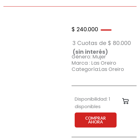
$
240.000
3 Cuotas de
$
80.000
(sin interés)
Género: Mujer
Marca : Las Oreiro
Categoría:Las Oreiro
Anteojo
Disponibilidad:
1
Carri
de
disponibles
sol
Natalia
COMPRAR
AHORA
Oreiro
7438
C3