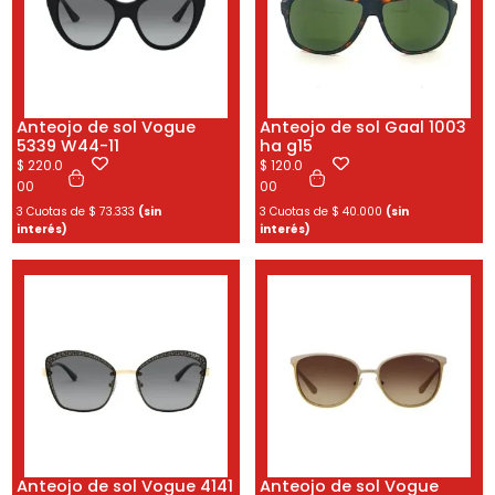
Anteojo de sol Vogue
Anteojo de sol Gaal 1003
5339 W44-11
ha g15
$
220.0
$
120.0
00
00
3 Cuotas de
$
73.333
(sin
3 Cuotas de
$
40.000
(sin
interés)
interés)
Anteojo de sol Vogue 4141
Anteojo de sol Vogue