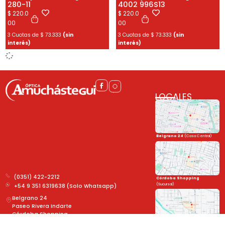
280-11
4002 996S13
$
220.0
$
220.0
00
00
3 Cuotas de
$
73.333
(sin
3 Cuotas de
$
73.333
(sin
interés)
interés)
LOCALES
Belgrano 24
(Casa Central)
(0351) 422-2212
Córdoba Shopping
(Sucursal)
+54 9 351 6319638 (Solo Whatsapp)
Belgrano 24
Paseo Rivera Indarte
Córdoba Shopping