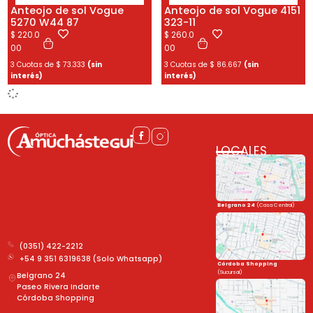
Anteojo de sol Vogue
Anteojo de sol Vogue 4151
5270 W44 87
323-11
$
220.0
$
260.0
00
00
3 Cuotas de
$
73.333
(sin
3 Cuotas de
$
86.667
(sin
interés)
interés)
LOCALES
Belgrano 24
(Casa Central)
(0351) 422-2212
+54 9 351 6319638 (Solo Whatsapp)
Córdoba Shopping
(Sucursal)
Belgrano 24
Paseo Rivera Indarte
Córdoba Shopping