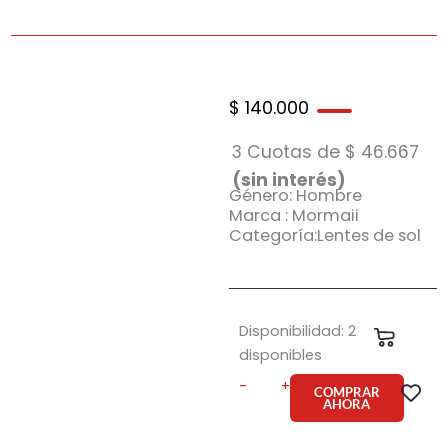
$
140.000
3 Cuotas de
$
46.667
(sin interés)
Género: Hombre
Marca : Mormaii
Categoría:Lentes de sol
Anteojo
Disponibilidad:
2
Carrit
de
disponibles
sol
-
+
Mormaii
COMPRAR
AHORA
San
Juan
C1P