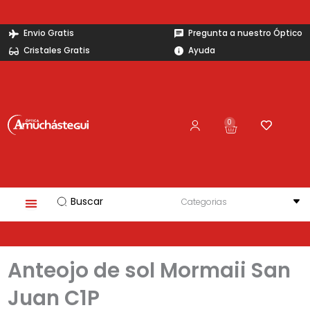
Ir
al
Envio Gratis
Pregunta a nuestro Óptico
contenido
Cristales Gratis
Ayuda
0
Carrito
Search
...
Anteojo de sol Mormaii San
Juan C1P