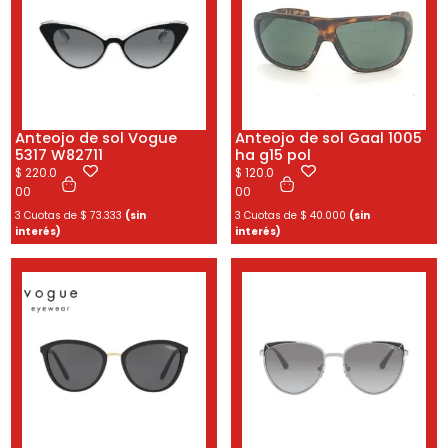
Anteojo de sol Vogue
Anteojo de sol Gaal 1005
5317 W82711
ha g15 pol
$
220.0
$
120.0
00
00
3 Cuotas de
$
73.333
(sin
3 Cuotas de
$
40.000
(sin
interés)
interés)