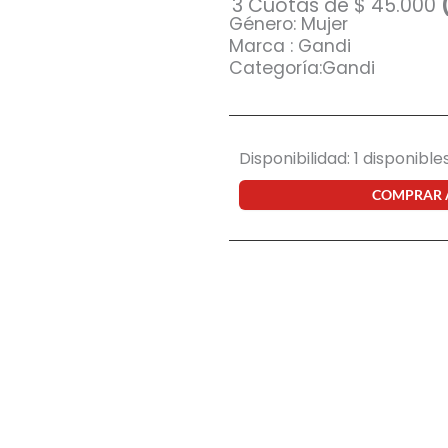
original
actual
3 Cuotas de
$
45.000
Género: Mujer
era:
es:
Marca : Gandi
Categoría:Gandi
$ 150.000.
$ 135.000.
Anteojo
Disponibilidad:
1 disponible
de
sol
COMPRAR
Gandi
Roxi
c1
cantidad