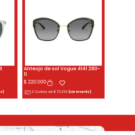
8
Anteojo de sol Vogue 4141 280-
11
$
220.000
és)
3 Cuotas de
$
73.333
(sin interés)