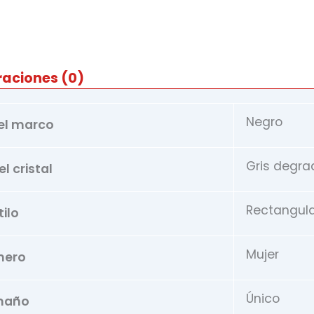
raciones (0)
Negro
el marco
Gris degra
l cristal
Rectangul
tilo
Mujer
nero
Único
maño