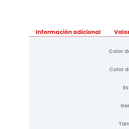
Información adicional
Valo
Color d
Color de
Es
Ge
Ta