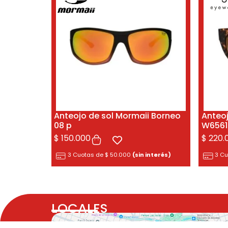
Anteojo de sol Mormaii Borneo
Anteo
08 p
W6561
$
150.000
$
220.
3 Cuotas de
$
50.000
(sin interés)
3 C
LOCALES