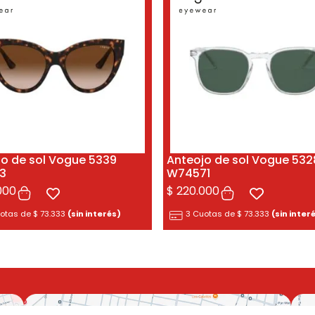
jo de sol Vogue 5339
Anteojo de sol Vogue 532
3
W74571
000
$
220.000
uotas de
$
73.333
(sin interés)
3 Cuotas de
$
73.333
(sin inter