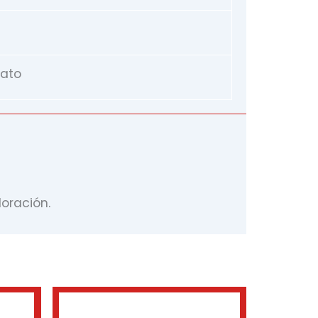
nato
oración.