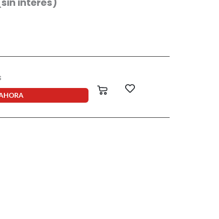
(sin interés)
s
Carrito
 AHORA