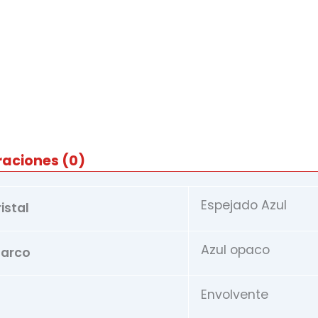
4119
818155
cantidad
raciones (0)
Espejado Azul
istal
Azul opaco
marco
Envolvente