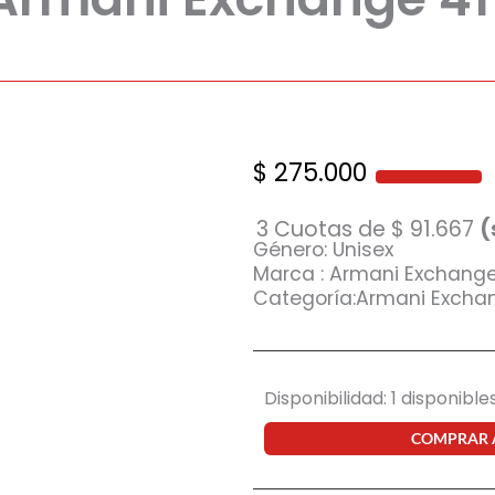
$
275.000
3 Cuotas de
$
91.667
(
Género: Unisex
Marca : Armani Exchang
Categoría:Armani Excha
Anteojo
Disponibilidad:
1 disponible
de
sol
COMPRAR
Armani
Exchange