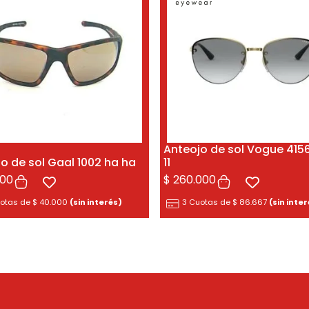
Anteojo de sol Vogue 415
o de sol Gaal 1002 ha ha
11
000
$
260.000
uotas de
$
40.000
(sin interés)
3 Cuotas de
$
86.667
(sin inte