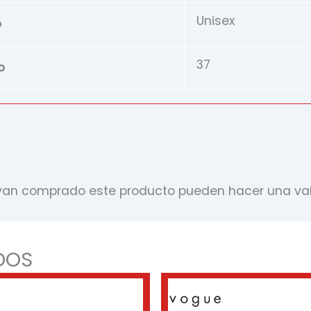
Unisex
o
37
o
ayan comprado este producto pueden hacer una val
DOS