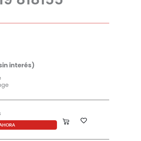
sin interés)
e
nge
s
Carrito
 AHORA