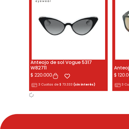
Anteojo de sol Vogue 5317
W82711
Anteoj
$
220.000
$
120.
3 Cuotas de
$
73.333
(sin interés)
3 C