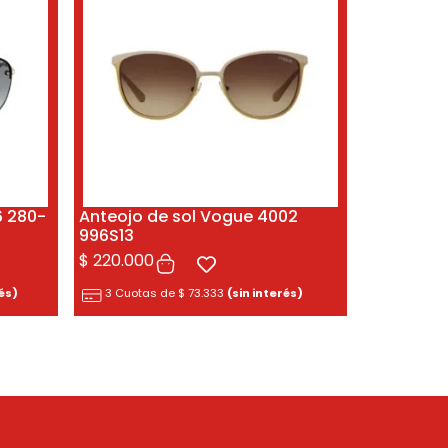
6 280-
Anteojo de sol Vogue 4002
996S13
$
220.000
rés)
3 Cuotas de
$
73.333
(sin interés)